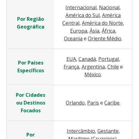
Internacional
,
Nacional
,
América do Sul
,
América
Por Região
Central
,
América do Norte
,
Geográfica
Europa
,
Ásia
,
África
,
Oceania
e
Oriente Médio
.
EUA
,
Canadá
,
Portugal
,
Por Países
França
,
Argentina
,
Chile
e
Específicos
México
.
Por Cidades
ou Destinos
Orlando
,
Paris
e
Caribe
.
Focados
Intercâmbio
,
Gestante
,
Por
Marítimo (Cruzeiros)
,