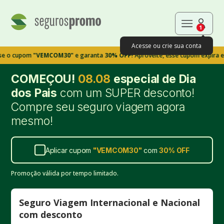
1
Acesse ou crie sua conta
pom
"VEMCOM30"
e garanta
30% OFF!
Aproveite, esse cupom expira em 9m39
COMEÇOU!
08.08
especial de Dia
dos Pais
com um SUPER desconto!
Compre seu seguro viagem agora
mesmo!
Aplicar cupom
"
VEMCOM30
"
com
30%
OFF
Promoção válida por tempo limitado.
Seguro Viagem Internacional e Nacional
com desconto