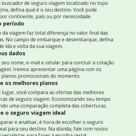
 buscador de seguro viagem localizado no topo
ina, defina qual é o seu destino. Você pode
por continente, país ou por necessidade.
o período
 da viagem faz total diferença no valor final das
as. No campo de embarque e desembarque, defina
de ida e volta da sua viagem.
seus dados
seu nome, e-mail e celular para concluir a cotação
iagem. Iremos apresentar uma página com os
 planos promocionais do momento.
 os melhores planos
 lugar, você compara as ofertas das melhores
ras de seguro viagem. Economizando seu tempo
indo uma comparação completa das coberturas.
e o seguro viagem ideal
arar e analisar, é hora de escolher o seguro
eal para seu destino. Na dúvida, fale com nosso
specialistas para fazer a escolha certa!