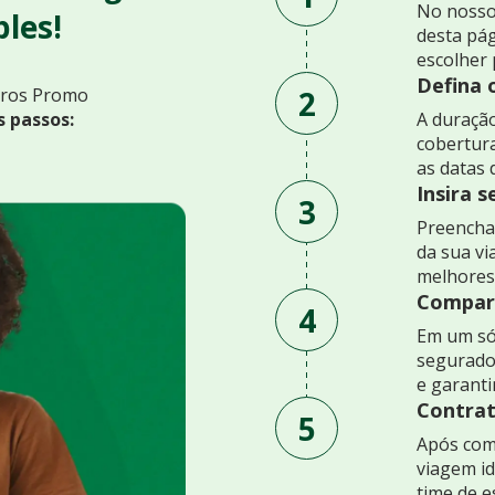
No nosso
les!
desta pág
escolher 
Defina 
2
uros Promo
s passos:
A duração
cobertur
as datas 
Insira 
3
Preencha 
da sua v
melhores
Compare
4
Em um só
segurado
e garant
Contrat
5
Após comp
viagem id
time de e