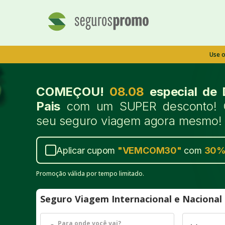
Use 
COMEÇOU!
08.08
especial de 
Pais
com um SUPER desconto! 
seu seguro viagem agora mesmo!
Aplicar cupom
"
VEMCOM30
"
com
30
Promoção válida por tempo limitado.
Seguro Viagem Internacional e Naciona
Para onde você vai?