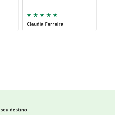
cont
Claudia Ferreira
Car
 seu destino