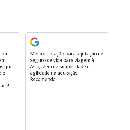
 com
Melhor cotação para aquisição de
Cont
bem
seguro de vida para viagem à
plata
as que
Asia, além de simplicidade e
fora,
o e
agilidade na aquisição.
usar
Recomendo
viage
dade!
atend
marc
hospi
usar,
reem
farmá
tamb