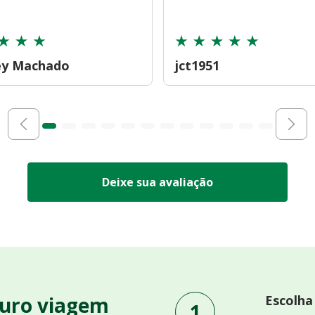
ey Machado
jct1951
Deixe sua avaliação
uro viagem
Escolha
1