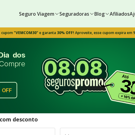
Seguro Viagem
Seguradoras
Blog
Afiliados
Aj
o cupom
"VEMCOM30"
e garanta
30% OFF!
Aproveite, esse cupom expira em 
Dia dos
Compre
%
OFF
l com desconto