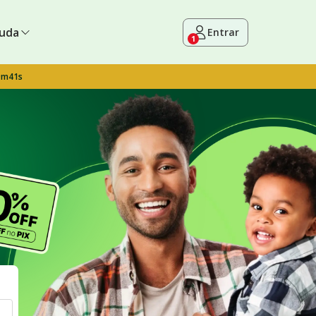
uda
Entrar
1
9m40s