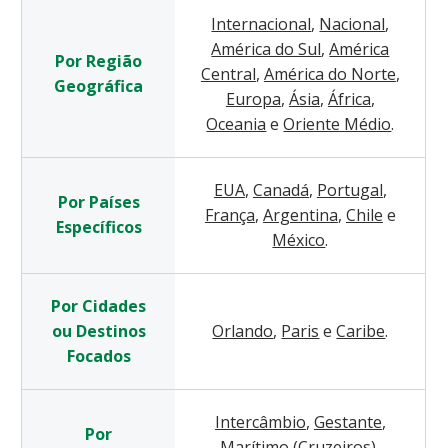
Internacional
,
Nacional
,
América do Sul
,
América
Por Região
Central
,
América do Norte
,
Geográfica
Europa
,
Ásia
,
África
,
Oceania
e
Oriente Médio
.
EUA
,
Canadá
,
Portugal
,
Por Países
França
,
Argentina
,
Chile
e
Específicos
México
.
Por Cidades
ou Destinos
Orlando
,
Paris
e
Caribe
.
Focados
Intercâmbio
,
Gestante
,
Por
Marítimo (Cruzeiros)
,