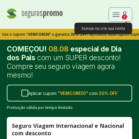
1
Acesse ou crie sua conta
 cupom
"VEMCOM30"
e garanta
30% OFF!
Aproveite, esse cupom expira em 9
COMEÇOU!
08.08
especial de Dia
dos Pais
com um SUPER desconto!
Compre seu seguro viagem agora
mesmo!
Aplicar cupom
"
VEMCOM30
"
com
30%
OFF
Promoção válida por tempo limitado.
Seguro Viagem Internacional e Nacional
com desconto