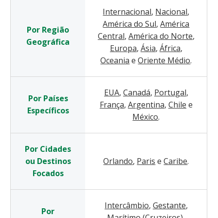
Internacional
,
Nacional
,
América do Sul
,
América
Por Região
Central
,
América do Norte
,
Geográfica
Europa
,
Ásia
,
África
,
Oceania
e
Oriente Médio
.
EUA
,
Canadá
,
Portugal
,
Por Países
França
,
Argentina
,
Chile
e
Específicos
México
.
Por Cidades
ou Destinos
Orlando
,
Paris
e
Caribe
.
Focados
Intercâmbio
,
Gestante
,
Por
Marítimo (Cruzeiros)
,