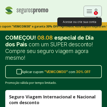
1
Acesse ou crie sua conta
om
"VEMCOM30"
e garanta
30% OFF!
Aproveite, esse cupom expira em 9m39s
COMEÇOU!
08.08
especial de Dia
dos Pais
com um SUPER desconto!
Compre seu seguro viagem agora
mesmo!
Aplicar cupom
"
VEMCOM30
"
com
30%
OFF
Promoção válida por tempo limitado.
Seguro Viagem Internacional e Nacional
com desconto