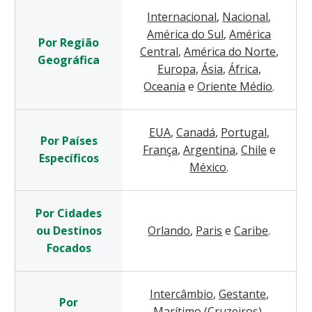
Internacional
,
Nacional
,
América do Sul
,
América
Por Região
Central
,
América do Norte
,
Geográfica
Europa
,
Ásia
,
África
,
Oceania
e
Oriente Médio
.
EUA
,
Canadá
,
Portugal
,
Por Países
França
,
Argentina
,
Chile
e
Específicos
México
.
Por Cidades
ou Destinos
Orlando
,
Paris
e
Caribe
.
Focados
Intercâmbio
,
Gestante
,
Por
Marítimo (Cruzeiros)
,