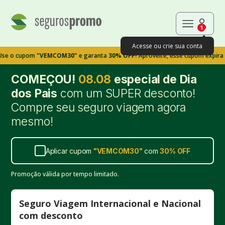
1
Acesse ou crie sua conta
upom
"VEMCOM30"
e garanta
30% OFF!
Aproveite, esse cupom expira em 9m3
COMEÇOU!
08.08
especial de Dia
dos Pais
com um SUPER desconto!
Compre seu seguro viagem agora
mesmo!
Aplicar cupom
"
VEMCOM30
"
com
30%
OFF
Promoção válida por tempo limitado.
Seguro Viagem Internacional e Nacional
com desconto