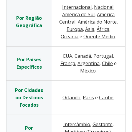
Internacional
,
Nacional
,
América do Sul
,
América
Por Região
Central
,
América do Norte
,
Geográfica
Europa
,
Ásia
,
África
,
Oceania
e
Oriente Médio
.
EUA
,
Canadá
,
Portugal
,
Por Países
França
,
Argentina
,
Chile
e
Específicos
México
.
Por Cidades
ou Destinos
Orlando
,
Paris
e
Caribe
.
Focados
Intercâmbio
,
Gestante
,
Por
Marítimo (Cruzeiros)
,