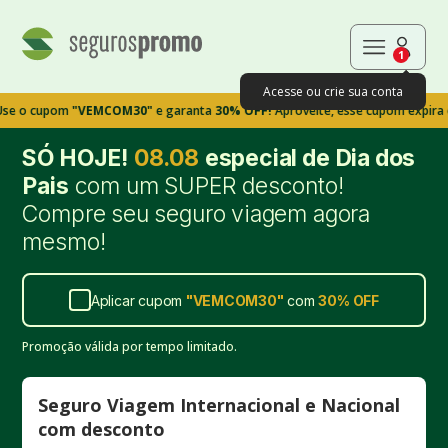
1
Acesse ou crie sua conta
upom
"VEMCOM30"
e garanta
30% OFF!
Aproveite, esse cupom expira em 9m3
SÓ HOJE!
08.08
especial de Dia dos
Pais
com um SUPER desconto!
Compre seu seguro viagem agora
mesmo!
Aplicar cupom
"
VEMCOM30
"
com
30%
OFF
Promoção válida por tempo limitado.
Seguro Viagem Internacional e Nacional
com desconto