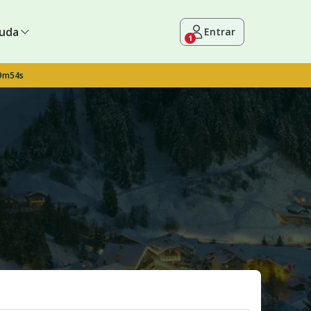
uda
Entrar
1
 9m53s