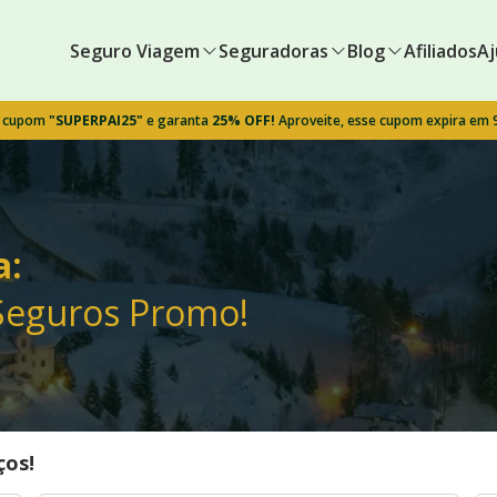
Seguro Viagem
Seguradoras
Blog
Afiliados
Aj
o cupom
"SUPERPAI25"
e garanta
25% OFF!
Aproveite, esse cupom expira em
a:
Seguros Promo!
ços!