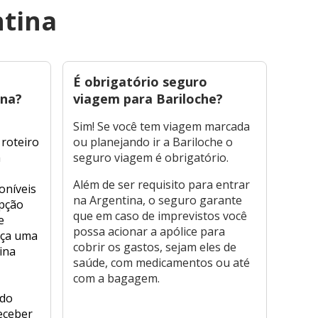
ntina
É obrigatório seguro
Qual
ina?
viagem para Bariloche?
para
bara
Sim! Se você tem viagem marcada
 roteiro
ou planejando ir a Bariloche o
O se
a
seguro viagem é obrigatório.
mais 
diver
Além de ser requisito para entrar
oníveis
da vi
na Argentina, o seguro garante
pção
adici
que em caso de imprevistos você
e
neces
possa acionar a apólice para
aça uma
outro
cobrir os gastos, sejam eles de
ina
cert
saúde, com medicamentos ou até
sua a
com a bagagem.
compl
do
que t
eceber