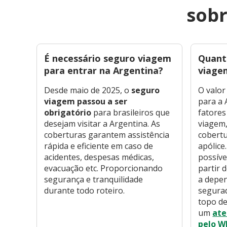
sobr
É necessário seguro viagem
Quant
para entrar na Argentina?
viage
Desde maio de 2025, o
seguro
O valor
viagem passou a ser
para a 
obrigatório
para brasileiros que
fatores
desejam visitar a Argentina. As
viagem,
coberturas garantem assistência
cobertu
rápida e eficiente em caso de
apólice
acidentes, despesas médicas,
possíve
evacuação etc. Proporcionando
partir 
segurança e tranquilidade
a depen
durante todo roteiro.
segurad
topo de
um
ate
pelo W