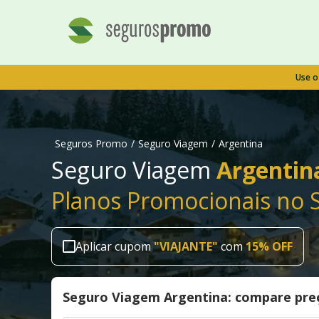
Use 
Seguros Promo
/
Seguro Viagem
/
Argentina
Seguro Viagem
Argentin
Planos Promocionais no 
Aplicar cupom
"
VIAJANTE
"
com
15% OFF
Seguro Viagem Argentina: compare pre