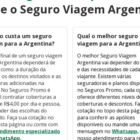
e o Seguro Viagem Arge
o custa um seguro
Qual o melhor seguro
m para a Argentina?
viagem para a Argent
 final de um seguro viagem
O melhor Seguro Viagem
Argentina dependerá de
Argentina vai depender do
 como: a duração da
e das necessidades de cad
 os destinos visitados e as
viajante. Existem várias
ras adicionadas na
seguradoras e planos disp
. No Seguros Promo é
no Seguros Promo, cada o
l contratar coberturas a
oferece diferentes níveis d
de R$4,00 por dia e pessoa,
coberturas e descontos. F
der das escolhas do
cotação no topo desta pág
o. Faça sua cotação no
para conferir as apólices
sta página ou conte com
disponíveis ou mande uma
ndimento especializado
mensagem no
Whatsapp.
hatsApp.
nosso atendimento para r