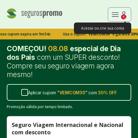
1
Acesse ou crie sua conta
pom expira em 9m53s
Use o cupom
"VEMCOM30"
e garanta
30% OFF!
Ap
COMEÇOU!
08.08
especial de Dia
dos Pais
com um SUPER desconto!
Compre seu seguro viagem agora
mesmo!
Aplicar cupom
"
VEMCOM30
"
com
30%
OFF
Promoção válida por tempo limitado.
Seguro Viagem Internacional e Nacional
com desconto