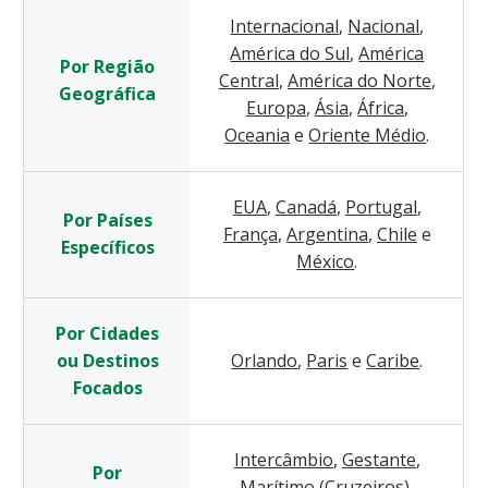
Internacional
,
Nacional
,
América do Sul
,
América
Por Região
Central
,
América do Norte
,
Geográfica
Europa
,
Ásia
,
África
,
Oceania
e
Oriente Médio
.
EUA
,
Canadá
,
Portugal
,
Por Países
França
,
Argentina
,
Chile
e
Específicos
México
.
Por Cidades
ou Destinos
Orlando
,
Paris
e
Caribe
.
Focados
Intercâmbio
,
Gestante
,
Por
Marítimo (Cruzeiros)
,