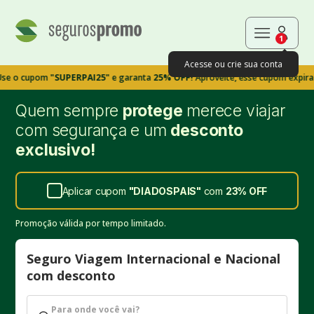
1
Acesse ou crie sua conta
upom
"SUPERPAI25"
e garanta
25% OFF!
Aproveite, esse cupom expira em 9m
Quem sempre
protege
merece viajar
com segurança e um
desconto
exclusivo!
Aplicar cupom
"
DIADOSPAIS
"
com
23%
OFF
Promoção válida por tempo limitado.
Seguro Viagem Internacional e Nacional
com desconto
Para onde você vai?