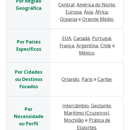
Por Região
Central
,
América do Norte
,
Geográfica
Europa
,
Ásia
,
África
,
Oceania
e
Oriente Médio
.
EUA
,
Canadá
,
Portugal
,
Por Países
França
,
Argentina
,
Chile
e
Específicos
México
.
Por Cidades
ou Destinos
Orlando
,
Paris
e
Caribe
.
Focados
Intercâmbio
,
Gestante
,
Por
Marítimo (Cruzeiros)
,
Necessidade
Mochilão
e
Prática de
ou Perfil
Esportes
.