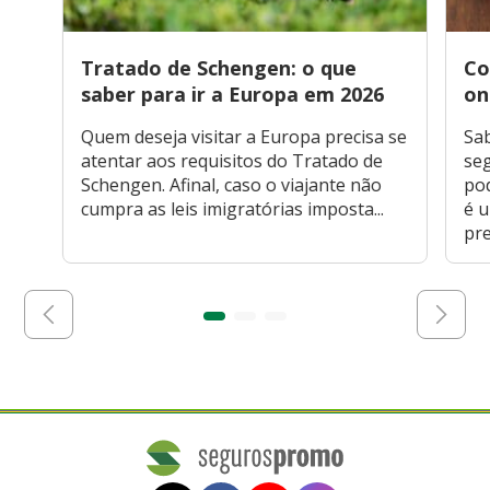
Tratado de Schengen: o que
Co
saber para ir a Europa em 2026
on
Quem deseja visitar a Europa precisa se
Sa
atentar aos requisitos do Tratado de
seg
Schengen. Afinal, caso o viajante não
po
cumpra as leis imigratórias imposta...
é 
pre