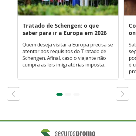
Tratado de Schengen: o que
Co
saber para ir a Europa em 2026
on
Quem deseja visitar a Europa precisa se
Sa
atentar aos requisitos do Tratado de
seg
Schengen. Afinal, caso o viajante não
po
cumpra as leis imigratórias imposta...
é 
pre