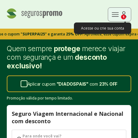
1
Acesse ou crie sua conta
pom
"SUPERPAI25"
e garanta
25% OFF!
Aproveite, esse cupom expira em 9m3
Quem sempre
protege
merece viajar
com segurança e um
desconto
exclusivo!
Aplicar cupom
"
DIADOSPAIS
"
com
23%
OFF
Promoção válida por tempo limitado.
Seguro Viagem Internacional e Nacional
com desconto
Para onde você vai?