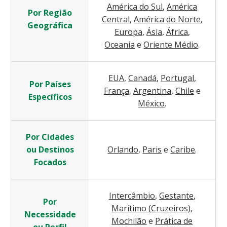
América do Sul
,
América
Por Região
Central
,
América do Norte
,
Geográfica
Europa
,
Ásia
,
África
,
Oceania
e
Oriente Médio
.
EUA
,
Canadá
,
Portugal
,
Por Países
França
,
Argentina
,
Chile
e
Específicos
México
.
Por Cidades
ou Destinos
Orlando
,
Paris
e
Caribe
.
Focados
Intercâmbio
,
Gestante
,
Por
Marítimo (Cruzeiros)
,
Necessidade
Mochilão
e
Prática de
ou Perfil