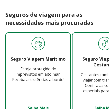
Seguros de viagem para as
necessidades mais procuradas
Seguro Viagem Marítimo
Seguro Via
Gestan
Esteja protegido de
imprevistos em alto mar.
Gestantes ta
Receba assistências a bordo!
viajar com tra
Confira as c
especiais para
Saiba Mais
Saiba 