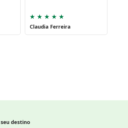
cont
Claudia Ferreira
Car
 seu destino