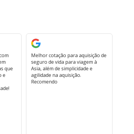
 com
Melhor cotação para aquisição de
Cont
bem
seguro de vida para viagem à
plata
as que
Asia, além de simplicidade e
fora,
o e
agilidade na aquisição.
usar
Recomendo
viage
dade!
atend
marc
hospi
usar,
reem
farmá
tamb