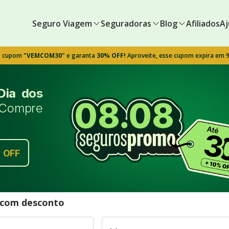
Seguro Viagem
Seguradoras
Blog
Afiliados
Aj
o cupom
"VEMCOM30"
e garanta
30% OFF!
Aproveite, esse cupom expira em 
Dia dos
Compre
%
OFF
l com desconto