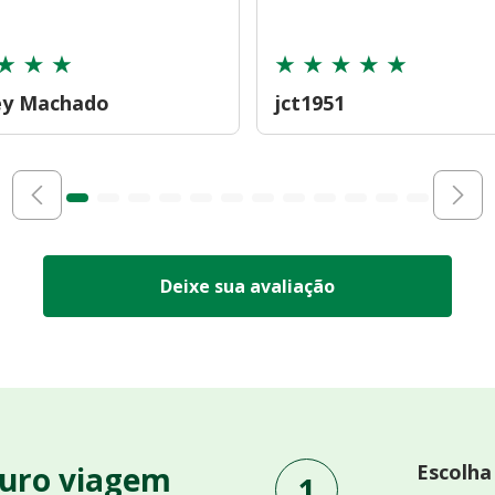
ey Machado
jct1951
Deixe sua avaliação
uro viagem
Escolha
1