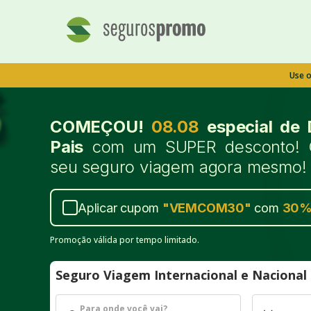
Use 
COMEÇOU!
08.08
especial de 
Pais
com um SUPER desconto! 
seu seguro viagem agora mesmo!
Aplicar cupom
"
VEMCOM30
"
com
30
Promoção válida por tempo limitado.
Seguro Viagem Internacional e Naciona
Para onde você vai?