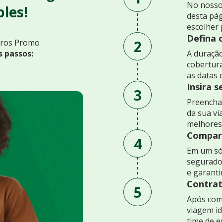
No nosso
les!
desta pág
escolher 
Defina 
2
uros Promo
s passos:
A duração
cobertur
as datas 
Insira 
3
Preencha 
da sua v
melhores
Compare
4
Em um só
segurado
e garant
Contrat
5
Após comp
viagem id
time de e