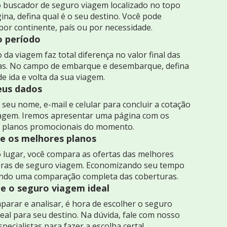
 buscador de seguro viagem localizado no topo
ina, defina qual é o seu destino. Você pode
por continente, país ou por necessidade.
o período
 da viagem faz total diferença no valor final das
as. No campo de embarque e desembarque, defina
de ida e volta da sua viagem.
seus dados
seu nome, e-mail e celular para concluir a cotação
iagem. Iremos apresentar uma página com os
 planos promocionais do momento.
 os melhores planos
 lugar, você compara as ofertas das melhores
ras de seguro viagem. Economizando seu tempo
indo uma comparação completa das coberturas.
e o seguro viagem ideal
arar e analisar, é hora de escolher o seguro
eal para seu destino. Na dúvida, fale com nosso
specialistas para fazer a escolha certa!