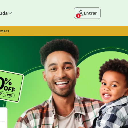
uda
Entrar
1
9m40s