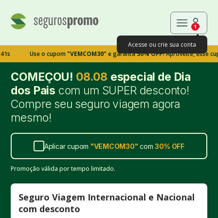
1
Acesse ou crie sua conta
Use o cupom
"VEMCOM30"
e garanta
30% OFF!
Aproveite, esse cupom ex
COMEÇOU!
08.08
especial de Dia
dos Pais
com um SUPER desconto!
Compre seu seguro viagem agora
mesmo!
Aplicar cupom
"
VEMCOM30
"
com
30%
OFF
Promoção válida por tempo limitado.
Seguro Viagem Internacional e Nacional
com desconto