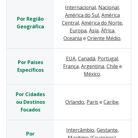
Internacional
,
Nacional
,
América do Sul
,
América
Por Região
Central
,
América do Norte
,
Geográfica
Europa
,
Ásia
,
África
,
Oceania
e
Oriente Médio
.
EUA
,
Canadá
,
Portugal
,
Por Países
França
,
Argentina
,
Chile
e
Específicos
México
.
Por Cidades
ou Destinos
Orlando
,
Paris
e
Caribe
.
Focados
Intercâmbio
,
Gestante
,
Por
Marítimo (Cruzeiros)
,