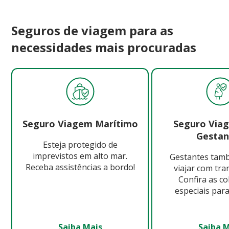
Seguros de viagem para as
necessidades mais procuradas
Seguro Viagem Marítimo
Seguro Via
Gestan
Esteja protegido de
imprevistos em alto mar.
Gestantes ta
Receba assistências a bordo!
viajar com tra
Confira as c
especiais para
Saiba Mais
Saiba 