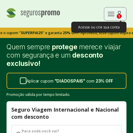
1
Acesse ou crie sua conta
pom
"SUPERPAI25"
e garanta
25% OFF!
Aproveite, esse cupom expira em 9m39
Quem sempre
protege
merece viajar
com segurança e um
desconto
exclusivo!
Aplicar cupom
"
DIADOSPAIS
"
com
23%
OFF
Promoção válida por tempo limitado.
Seguro Viagem Internacional e Nacional
com desconto
Para onde você vai?