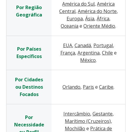
América do Sul
,
América
Por Região
Central
,
América do Norte
,
Geográfica
Europa
,
Ásia
,
África
,
Oceania
e
Oriente Médio
.
EUA
,
Canadá
,
Portugal
,
Por Países
França
,
Argentina
,
Chile
e
Específicos
México
.
Por Cidades
ou Destinos
Orlando
,
Paris
e
Caribe
.
Focados
Intercâmbio
,
Gestante
,
Por
Marítimo (Cruzeiros)
,
Necessidade
Mochilão
e
Prática de
ou Perfil