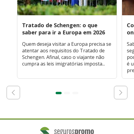
Tratado de Schengen: o que
Co
saber para ir a Europa em 2026
on
Quem deseja visitar a Europa precisa se
Sa
atentar aos requisitos do Tratado de
seg
Schengen. Afinal, caso o viajante não
po
cumpra as leis imigratórias imposta...
é 
pre