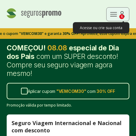
1
Acesse ou crie sua conta
om
"VEMCOM30"
e garanta
30% OFF!
Aproveite, esse cupom expira em 9m39s
COMEÇOU!
08.08
especial de Dia
dos Pais
com um SUPER desconto!
Compre seu seguro viagem agora
mesmo!
Aplicar cupom
"
VEMCOM30
"
com
30%
OFF
Promoção válida por tempo limitado.
Seguro Viagem Internacional e Nacional
com desconto