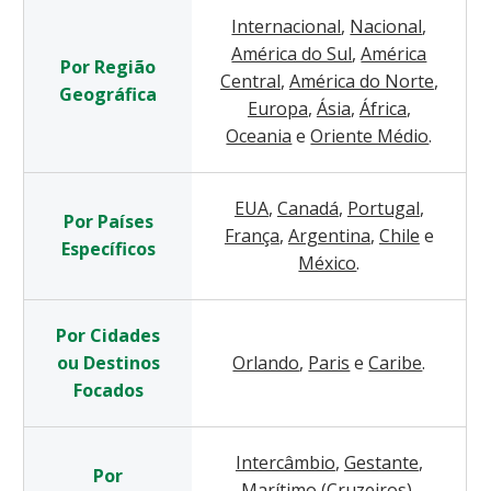
Internacional
,
Nacional
,
América do Sul
,
América
Por Região
Central
,
América do Norte
,
Geográfica
Europa
,
Ásia
,
África
,
Oceania
e
Oriente Médio
.
EUA
,
Canadá
,
Portugal
,
Por Países
França
,
Argentina
,
Chile
e
Específicos
México
.
Por Cidades
ou Destinos
Orlando
,
Paris
e
Caribe
.
Focados
Intercâmbio
,
Gestante
,
Por
Marítimo (Cruzeiros)
,