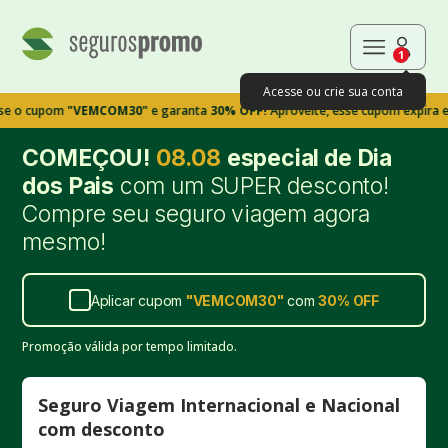
1
Acesse ou crie sua conta
pom
"VEMCOM30"
e garanta
30% OFF!
Aproveite, esse cupom expira em 9m39
COMEÇOU!
08.08
especial de Dia
dos Pais
com um SUPER desconto!
Compre seu seguro viagem agora
mesmo!
Aplicar cupom
"
VEMCOM30
"
com
30%
OFF
Promoção válida por tempo limitado.
Seguro Viagem Internacional e Nacional
com desconto