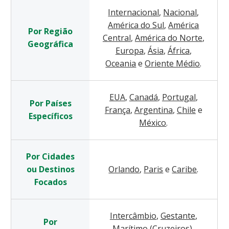
Internacional
,
Nacional
,
América do Sul
,
América
Por Região
Central
,
América do Norte
,
Geográfica
Europa
,
Ásia
,
África
,
Oceania
e
Oriente Médio
.
EUA
,
Canadá
,
Portugal
,
Por Países
França
,
Argentina
,
Chile
e
Específicos
México
.
Por Cidades
ou Destinos
Orlando
,
Paris
e
Caribe
.
Focados
Intercâmbio
,
Gestante
,
Por
Marítimo (Cruzeiros)
,