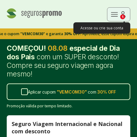
1
Acesse ou crie sua conta
pom
"VEMCOM30"
e garanta
30% OFF!
Aproveite, esse cupom expira em 9m39
COMEÇOU!
08.08
especial de Dia
dos Pais
com um SUPER desconto!
Compre seu seguro viagem agora
mesmo!
Aplicar cupom
"
VEMCOM30
"
com
30%
OFF
Promoção válida por tempo limitado.
Seguro Viagem Internacional e Nacional
com desconto