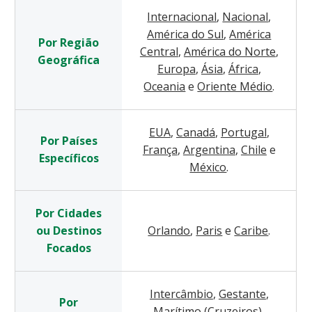
Internacional
,
Nacional
,
América do Sul
,
América
Por Região
Central
,
América do Norte
,
Geográfica
Europa
,
Ásia
,
África
,
Oceania
e
Oriente Médio
.
EUA
,
Canadá
,
Portugal
,
Por Países
França
,
Argentina
,
Chile
e
Específicos
México
.
Por Cidades
ou Destinos
Orlando
,
Paris
e
Caribe
.
Focados
Intercâmbio
,
Gestante
,
Por
Marítimo (Cruzeiros)
,