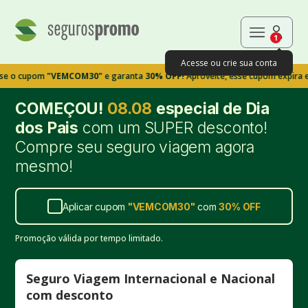
1
Acesse ou crie sua conta
pom
"VEMCOM30"
e garanta
30% OFF!
Aproveite, esse cupom expira em 9m3
COMEÇOU!
08.08
especial de Dia
dos Pais
com um SUPER desconto!
Compre seu seguro viagem agora
mesmo!
Aplicar cupom
"
VEMCOM30
"
com
30%
OFF
Promoção válida por tempo limitado.
Seguro Viagem Internacional e Nacional
com desconto