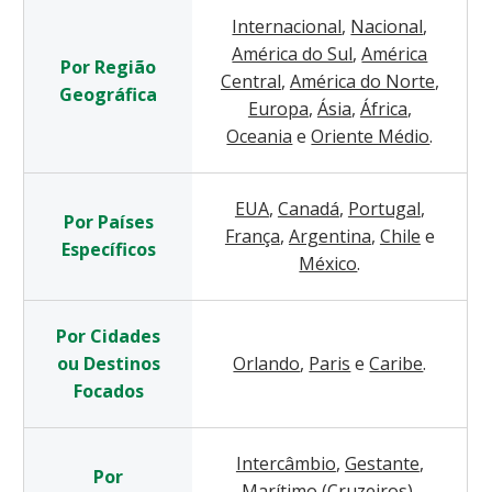
Internacional
,
Nacional
,
América do Sul
,
América
Por Região
Central
,
América do Norte
,
Geográfica
Europa
,
Ásia
,
África
,
Oceania
e
Oriente Médio
.
EUA
,
Canadá
,
Portugal
,
Por Países
França
,
Argentina
,
Chile
e
Específicos
México
.
Por Cidades
ou Destinos
Orlando
,
Paris
e
Caribe
.
Focados
Intercâmbio
,
Gestante
,
Por
Marítimo (Cruzeiros)
,