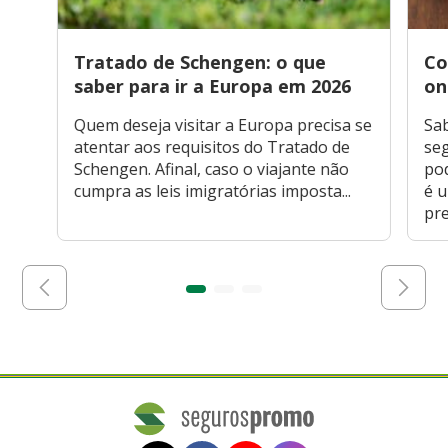
Tratado de Schengen: o que
Co
saber para ir a Europa em 2026
on
Quem deseja visitar a Europa precisa se
Sa
atentar aos requisitos do Tratado de
seg
Schengen. Afinal, caso o viajante não
po
cumpra as leis imigratórias imposta...
é 
pre