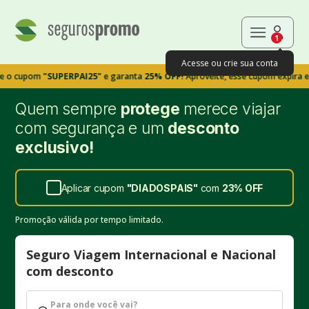
1
Acesse ou crie sua conta
pom
"SUPERPAI25"
e garanta
25% OFF!
Aproveite, esse cupom expira em 9m39
Quem sempre
protege
merece viajar
com segurança e um
desconto
exclusivo!
Aplicar cupom
"
DIADOSPAIS
"
com
23%
OFF
Promoção válida por tempo limitado.
Seguro Viagem Internacional e Nacional
com desconto
Para onde você vai?