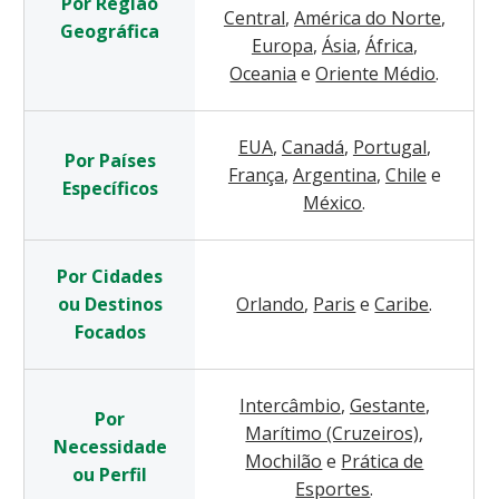
Por Região
Central
,
América do Norte
,
Geográfica
Europa
,
Ásia
,
África
,
Oceania
e
Oriente Médio
.
EUA
,
Canadá
,
Portugal
,
Por Países
França
,
Argentina
,
Chile
e
Específicos
México
.
Por Cidades
ou Destinos
Orlando
,
Paris
e
Caribe
.
Focados
Intercâmbio
,
Gestante
,
Por
Marítimo (Cruzeiros)
,
Necessidade
Mochilão
e
Prática de
ou Perfil
Esportes
.