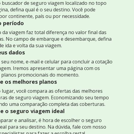
 buscador de seguro viagem localizado no topo
ina, defina qual é o seu destino. Você pode
por continente, país ou por necessidade.
o período
 da viagem faz total diferença no valor final das
as. No campo de embarque e desembarque, defina
de ida e volta da sua viagem.
seus dados
seu nome, e-mail e celular para concluir a cotação
iagem. Iremos apresentar uma página com os
 planos promocionais do momento.
 os melhores planos
 lugar, você compara as ofertas das melhores
ras de seguro viagem. Economizando seu tempo
indo uma comparação completa das coberturas.
e o seguro viagem ideal
arar e analisar, é hora de escolher o seguro
eal para seu destino. Na dúvida, fale com nosso
specialistas para fazer a escolha certa!