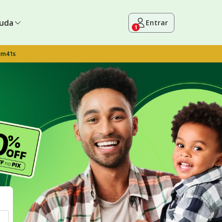
uda
Entrar
1
9m40s