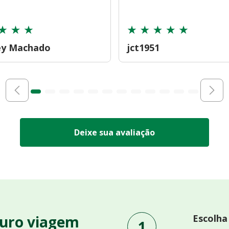
ey Machado
jct1951
Deixe sua avaliação
uro viagem
Escolha
1