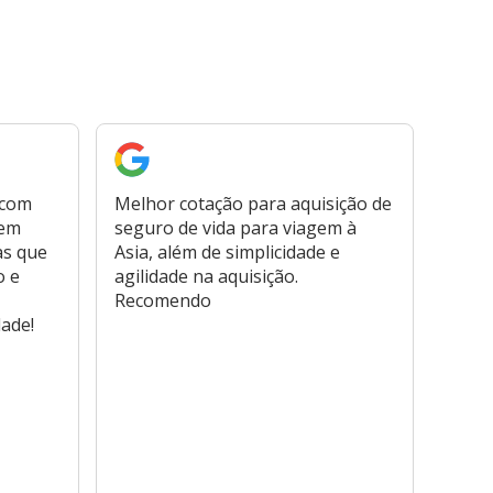
 com
Melhor cotação para aquisição de
Cont
bem
seguro de vida para viagem à
plata
as que
Asia, além de simplicidade e
fora,
o e
agilidade na aquisição.
usar
Recomendo
viage
dade!
atend
marc
hospi
usar,
reem
farmá
tamb