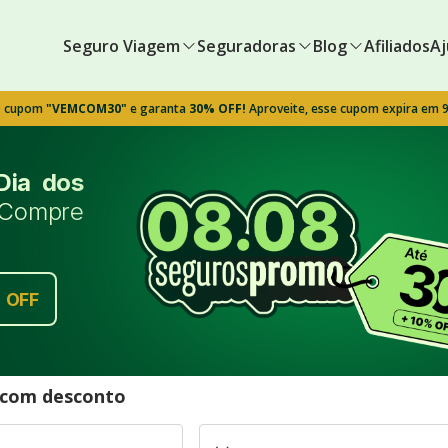
Seguro Viagem
Seguradoras
Blog
Afiliados
Aj
o cupom
"VEMCOM30"
e garanta
30% OFF!
Aproveite, esse cupom expira em 
Dia dos
Compre
%
OFF
l com desconto