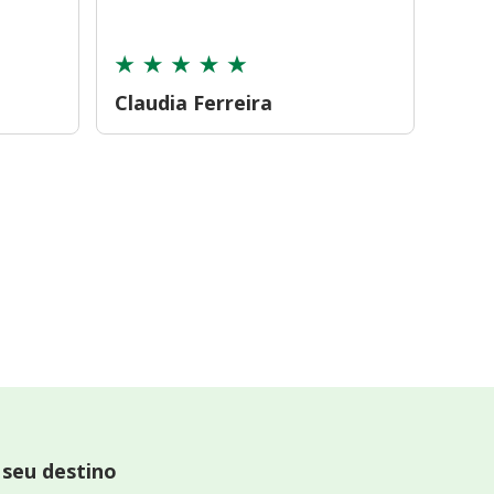
cont
Claudia Ferreira
Car
 seu destino