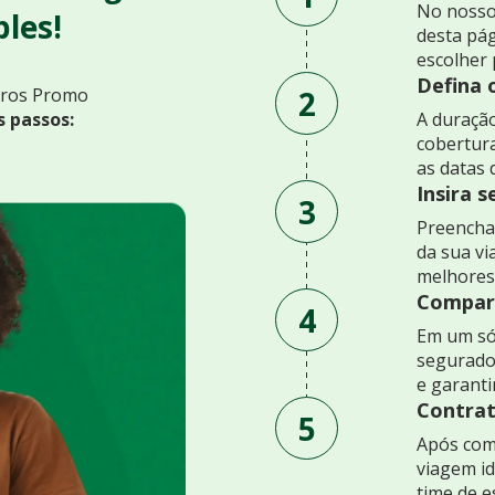
No nosso
les!
desta pág
escolher 
Defina 
2
uros Promo
s passos:
A duração
cobertur
as datas 
Insira 
3
Preencha 
da sua v
melhores
Compare
4
Em um só
segurado
e garant
Contrat
5
Após comp
viagem id
time de e