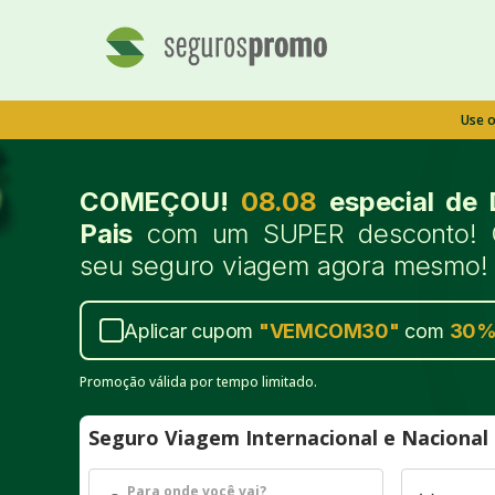
Use 
COMEÇOU!
08.08
especial de 
Pais
com um SUPER desconto! 
seu seguro viagem agora mesmo!
Aplicar cupom
"
VEMCOM30
"
com
30
Promoção válida por tempo limitado.
Seguro Viagem Internacional e Naciona
Para onde você vai?