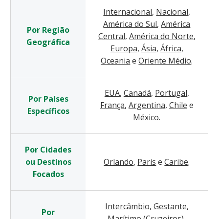
Internacional
,
Nacional
,
América do Sul
,
América
Por Região
Central
,
América do Norte
,
Geográfica
Europa
,
Ásia
,
África
,
Oceania
e
Oriente Médio
.
EUA
,
Canadá
,
Portugal
,
Por Países
França
,
Argentina
,
Chile
e
Específicos
México
.
Por Cidades
ou Destinos
Orlando
,
Paris
e
Caribe
.
Focados
Intercâmbio
,
Gestante
,
Por
Marítimo (Cruzeiros)
,