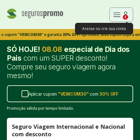
1
Acesse ou crie sua conta
om
"VEMCOM30"
e garanta
30% OFF!
Aproveite, esse cupom expira em 9m39s
SÓ HOJE!
08.08
especial de Dia dos
Pais
com um SUPER desconto!
Compre seu seguro viagem agora
mesmo!
Aplicar cupom
"
VEMCOM30
"
com
30%
OFF
Promoção válida por tempo limitado.
Seguro Viagem Internacional e Nacional
com desconto