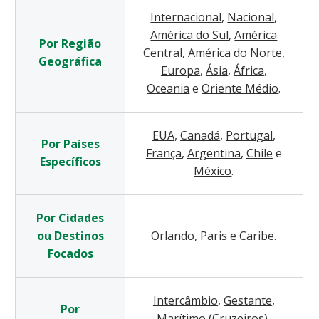
Internacional
,
Nacional
,
América do Sul
,
América
Por Região
Central
,
América do Norte
,
Geográfica
Europa
,
Ásia
,
África
,
Oceania
e
Oriente Médio
.
EUA
,
Canadá
,
Portugal
,
Por Países
França
,
Argentina
,
Chile
e
Específicos
México
.
Por Cidades
ou Destinos
Orlando
,
Paris
e
Caribe
.
Focados
Intercâmbio
,
Gestante
,
Por
Marítimo (Cruzeiros)
,