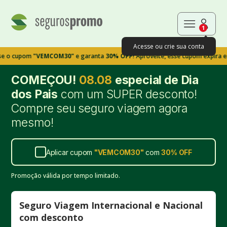
1
Acesse ou crie sua conta
upom
"VEMCOM30"
e garanta
30% OFF!
Aproveite, esse cupom expira em 9m3
COMEÇOU!
08.08
especial de Dia
dos Pais
com um SUPER desconto!
Compre seu seguro viagem agora
mesmo!
Aplicar cupom
"
VEMCOM30
"
com
30%
OFF
Promoção válida por tempo limitado.
Seguro Viagem Internacional e Nacional
com desconto