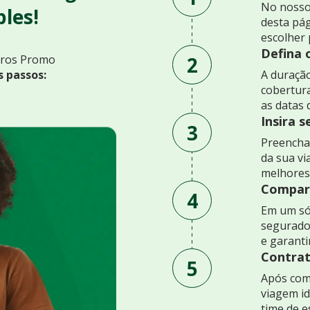
No nosso
les!
desta pág
escolher 
Defina 
2
uros Promo
s passos:
A duração
cobertur
as datas 
Insira 
3
Preencha 
da sua v
melhores
Compare
4
Em um só
segurado
e garant
Contrat
5
Após comp
viagem id
time de e