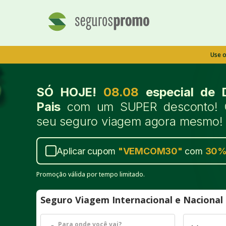
Use 
SÓ HOJE!
08.08
especial de 
Pais
com um SUPER desconto! 
seu seguro viagem agora mesmo!
Aplicar cupom
"
VEMCOM30
"
com
30
Promoção válida por tempo limitado.
Seguro Viagem Internacional e Naciona
Para onde você vai?