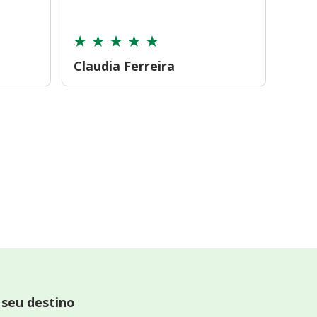
cont
Claudia Ferreira
Car
 seu destino