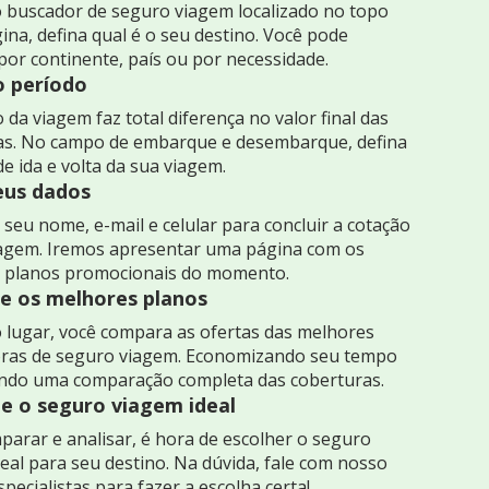
 buscador de seguro viagem localizado no topo
ina, defina qual é o seu destino. Você pode
por continente, país ou por necessidade.
o período
 da viagem faz total diferença no valor final das
as. No campo de embarque e desembarque, defina
de ida e volta da sua viagem.
seus dados
seu nome, e-mail e celular para concluir a cotação
iagem. Iremos apresentar uma página com os
 planos promocionais do momento.
 os melhores planos
 lugar, você compara as ofertas das melhores
ras de seguro viagem. Economizando seu tempo
indo uma comparação completa das coberturas.
e o seguro viagem ideal
arar e analisar, é hora de escolher o seguro
eal para seu destino. Na dúvida, fale com nosso
specialistas para fazer a escolha certa!