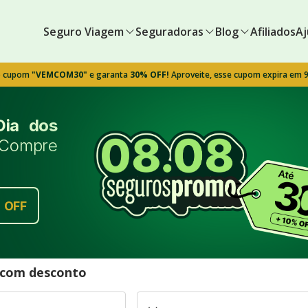
Seguro Viagem
Seguradoras
Blog
Afiliados
Aj
o cupom
"VEMCOM30"
e garanta
30% OFF!
Aproveite, esse cupom expira em 
Dia dos
Compre
%
OFF
l com desconto