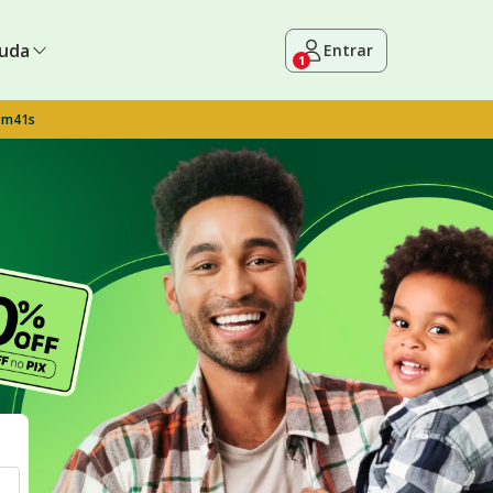
uda
Entrar
1
9m40s