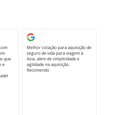
 com
Melhor cotação para aquisição de
Cont
bem
seguro de vida para viagem à
plata
as que
Asia, além de simplicidade e
fora,
o e
agilidade na aquisição.
usar
Recomendo
viage
dade!
atend
marc
hospi
usar,
reem
farmá
tamb