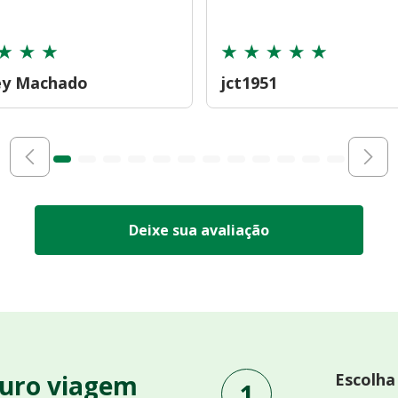
ey Machado
jct1951
Deixe sua avaliação
uro viagem
Escolha
1