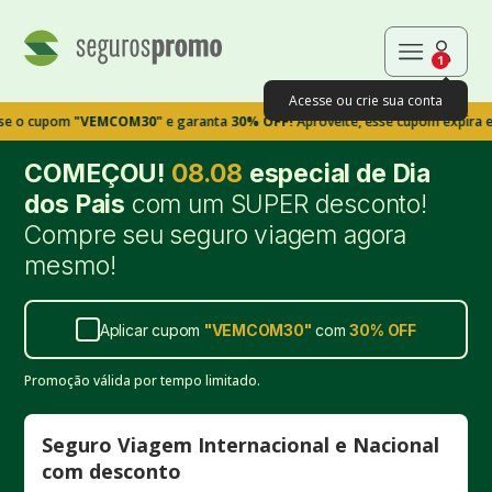
1
Acesse ou crie sua conta
pom
"VEMCOM30"
e garanta
30% OFF!
Aproveite, esse cupom expira em 9m39
COMEÇOU!
08.08
especial de Dia
dos Pais
com um SUPER desconto!
Compre seu seguro viagem agora
mesmo!
Aplicar cupom
"
VEMCOM30
"
com
30%
OFF
Promoção válida por tempo limitado.
Seguro Viagem Internacional e Nacional
com desconto