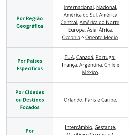
Internacional
,
Nacional
,
América do Sul
,
América
Por Região
Central
,
América do Norte
,
Geográfica
Europa
,
Ásia
,
África
,
Oceania
e
Oriente Médio
.
EUA
,
Canadá
,
Portugal
,
Por Países
França
,
Argentina
,
Chile
e
Específicos
México
.
Por Cidades
ou Destinos
Orlando
,
Paris
e
Caribe
.
Focados
Intercâmbio
,
Gestante
,
Por
Marítimo (Cruzeiros)
,