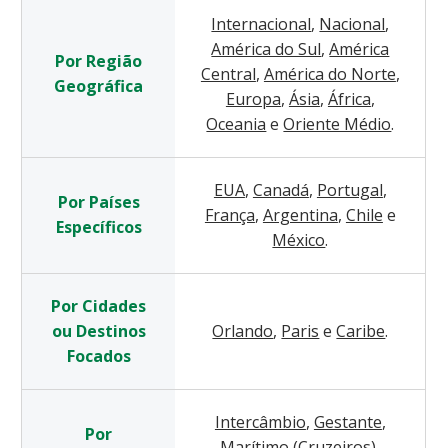
Internacional
,
Nacional
,
América do Sul
,
América
Por Região
Central
,
América do Norte
,
Geográfica
Europa
,
Ásia
,
África
,
Oceania
e
Oriente Médio
.
EUA
,
Canadá
,
Portugal
,
Por Países
França
,
Argentina
,
Chile
e
Específicos
México
.
Por Cidades
ou Destinos
Orlando
,
Paris
e
Caribe
.
Focados
Intercâmbio
,
Gestante
,
Por
Marítimo (Cruzeiros)
,