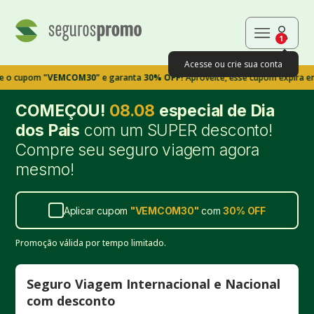
1
Acesse ou crie sua conta
om
"VEMCOM30"
e garanta
30% OFF!
Aproveite, esse cupom expira em 9m39s
COMEÇOU!
08.08
especial de Dia
dos Pais
com um SUPER desconto!
Compre seu seguro viagem agora
mesmo!
Aplicar cupom
"
VEMCOM30
"
com
30%
OFF
Promoção válida por tempo limitado.
Seguro Viagem Internacional e Nacional
com desconto