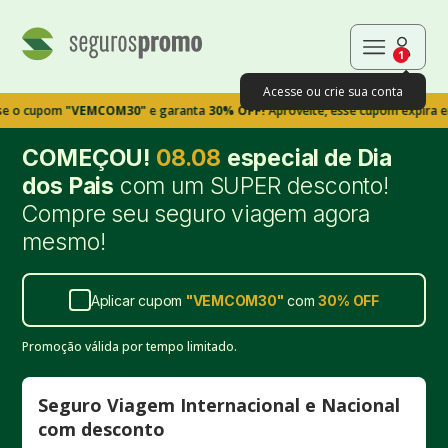
1
Acesse ou crie sua conta
pom
"VEMCOM30"
e garanta
30% OFF!
Aproveite, esse cupom expira em 9m39
COMEÇOU!
08.08
especial de Dia
dos Pais
com um SUPER desconto!
Compre seu seguro viagem agora
mesmo!
Aplicar cupom
"
VEMCOM30
"
com
30%
OFF
Promoção válida por tempo limitado.
Seguro Viagem Internacional e Nacional
com desconto