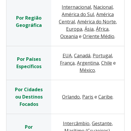
Internacional
,
Nacional
,
América do Sul
,
América
Por Região
Central
,
América do Norte
,
Geográfica
Europa
,
Ásia
,
África
,
Oceania
e
Oriente Médio
.
EUA
,
Canadá
,
Portugal
,
Por Países
França
,
Argentina
,
Chile
e
Específicos
México
.
Por Cidades
ou Destinos
Orlando
,
Paris
e
Caribe
.
Focados
Intercâmbio
,
Gestante
,
Por
Marítimo (Cruzeiros)
,