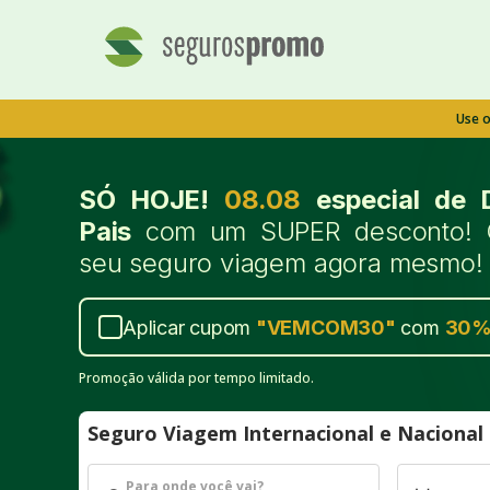
Use 
SÓ HOJE!
08.08
especial de 
Pais
com um SUPER desconto! 
seu seguro viagem agora mesmo!
Aplicar cupom
"
VEMCOM30
"
com
30
Promoção válida por tempo limitado.
Seguro Viagem Internacional e Naciona
Para onde você vai?