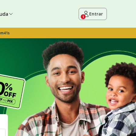
uda
Entrar
1
9m40s