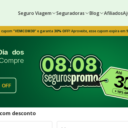
Seguro Viagem
Seguradoras
Blog
Afiliados
Aj
o cupom
"VEMCOM30"
e garanta
30% OFF!
Aproveite, esse cupom expira em 
Dia dos
Compre
%
OFF
l com desconto