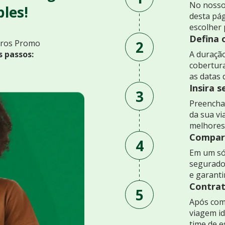
No nosso
les!
desta pág
escolher 
Defina 
2
uros Promo
s passos:
A duração
cobertur
as datas 
Insira 
3
Preencha 
da sua v
melhores
Compare
4
Em um só
segurado
e garant
Contrat
5
Após comp
viagem id
time de e