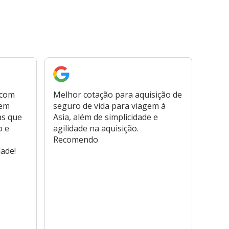
 com
Melhor cotação para aquisição de
Cont
bem
seguro de vida para viagem à
plata
as que
Asia, além de simplicidade e
fora,
o e
agilidade na aquisição.
usar
Recomendo
viage
dade!
atend
marc
hospi
usar,
reem
farmá
tamb