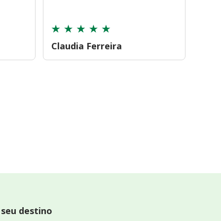
cont
Claudia Ferreira
Car
 seu destino