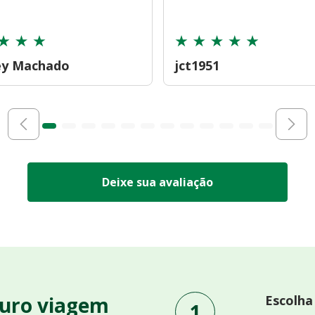
ey Machado
jct1951
Deixe sua avaliação
uro viagem
Escolha
1