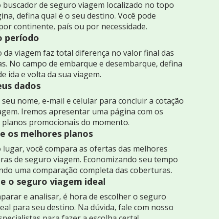
 buscador de seguro viagem localizado no topo
ina, defina qual é o seu destino. Você pode
por continente, país ou por necessidade.
o período
 da viagem faz total diferença no valor final das
as. No campo de embarque e desembarque, defina
de ida e volta da sua viagem.
seus dados
seu nome, e-mail e celular para concluir a cotação
iagem. Iremos apresentar uma página com os
 planos promocionais do momento.
 os melhores planos
 lugar, você compara as ofertas das melhores
ras de seguro viagem. Economizando seu tempo
indo uma comparação completa das coberturas.
e o seguro viagem ideal
arar e analisar, é hora de escolher o seguro
eal para seu destino. Na dúvida, fale com nosso
specialistas para fazer a escolha certa!