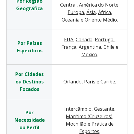
Por Região
Central
,
América do Norte
,
Geográfica
Europa
,
Ásia
,
África
,
Oceania
e
Oriente Médio
.
EUA
,
Canadá
,
Portugal
,
Por Países
França
,
Argentina
,
Chile
e
Específicos
México
.
Por Cidades
ou Destinos
Orlando
,
Paris
e
Caribe
.
Focados
Intercâmbio
,
Gestante
,
Por
Marítimo (Cruzeiros)
,
Necessidade
Mochilão
e
Prática de
ou Perfil
Esportes
.