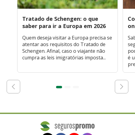
Tratado de Schengen: o que
Co
saber para ir a Europa em 2026
on
Quem deseja visitar a Europa precisa se
Sa
atentar aos requisitos do Tratado de
seg
Schengen. Afinal, caso o viajante não
po
cumpra as leis imigratórias imposta...
é 
pre