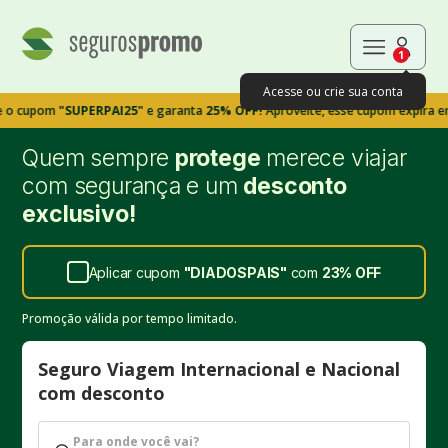
1
Acesse ou crie sua conta
om
"SUPERPAI25"
e garanta
25% OFF!
Aproveite, esse cupom expira em 9m39s
Quem sempre
protege
merece viajar
com segurança e um
desconto
exclusivo!
Aplicar cupom
"
DIADOSPAIS
"
com
23%
OFF
Promoção válida por tempo limitado.
Seguro Viagem Internacional e Nacional
com desconto
Para onde você vai?