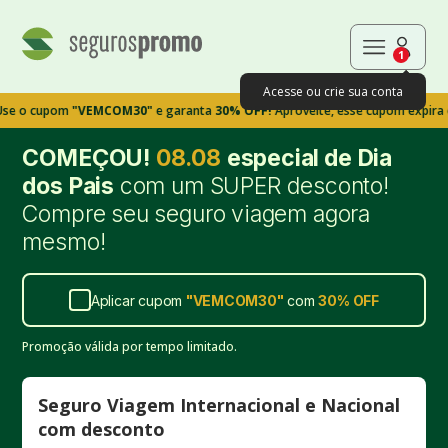
1
Acesse ou crie sua conta
cupom
"VEMCOM30"
e garanta
30% OFF!
Aproveite, esse cupom expira em 9m
COMEÇOU!
08.08
especial de Dia
dos Pais
com um SUPER desconto!
Compre seu seguro viagem agora
mesmo!
Aplicar cupom
"
VEMCOM30
"
com
30%
OFF
Promoção válida por tempo limitado.
Seguro Viagem Internacional e Nacional
com desconto