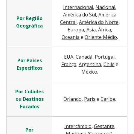
Internacional
,
Nacional
,
América do Sul
,
América
Por Região
Central
,
América do Norte
,
Geográfica
Europa
,
Ásia
,
África
,
Oceania
e
Oriente Médio
.
EUA
,
Canadá
,
Portugal
,
Por Países
França
,
Argentina
,
Chile
e
Específicos
México
.
Por Cidades
ou Destinos
Orlando
,
Paris
e
Caribe
.
Focados
Intercâmbio
,
Gestante
,
Por
Marítimo (Cruzeiros)
,