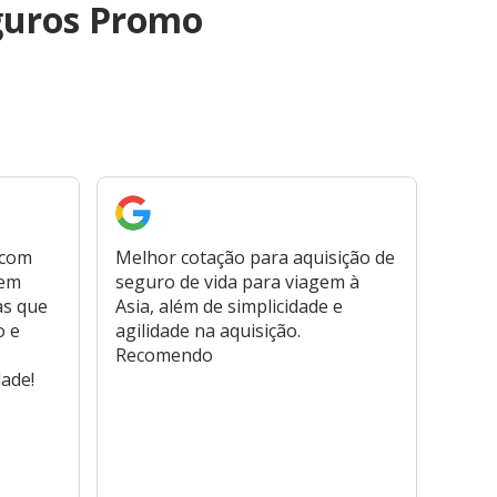
guros Promo
 com
Melhor cotação para aquisição de
Cont
bem
seguro de vida para viagem à
plata
as que
Asia, além de simplicidade e
fora,
o e
agilidade na aquisição.
usar
Recomendo
viage
dade!
atend
marc
hospi
usar,
reem