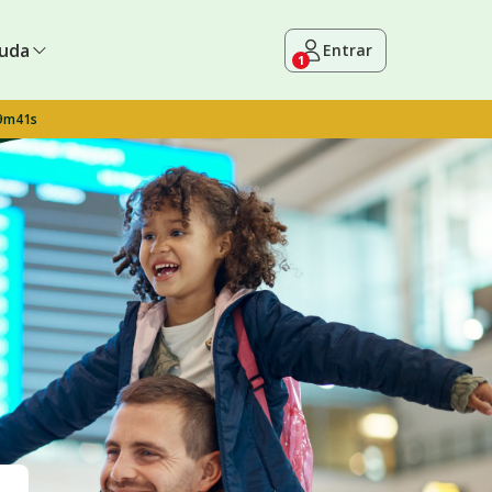
uda
Entrar
1
 9m40s