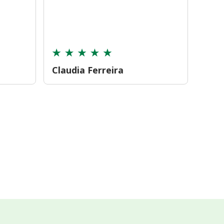
farmá
tamb
cont
Claudia Ferreira
Car