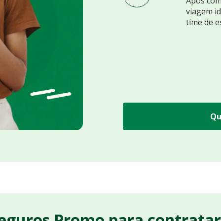
Após comp
viagem id
time de e
Qu
Seguros Promo para contrata