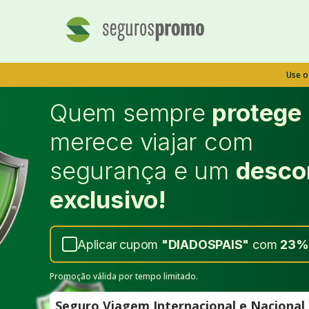
Use 
Quem sempre
protege
merece viajar com
segurança e um
desco
exclusivo!
Aplicar cupom
"
DIADOSPAIS
"
com
23%
Promoção válida por tempo limitado.
Seguro Viagem Internacional e Naciona