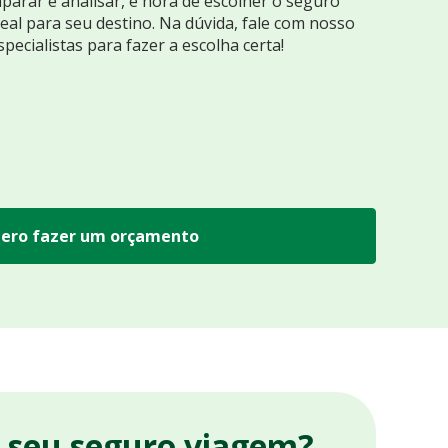
arar e analisar, é hora de escolher o seguro
eal para seu destino. Na dúvida, fale com nosso
specialistas para fazer a escolha certa!
ero fazer um orçamento
r seu seguro viagem?