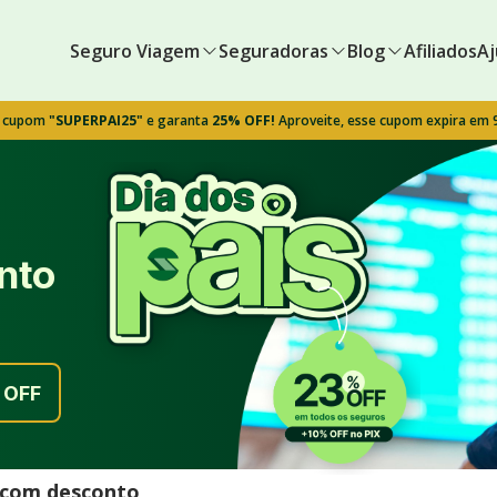
Seguro Viagem
Seguradoras
Blog
Afiliados
Aj
o cupom
"SUPERPAI25"
e garanta
25% OFF!
Aproveite, esse cupom expira em
nto
OFF
l com desconto