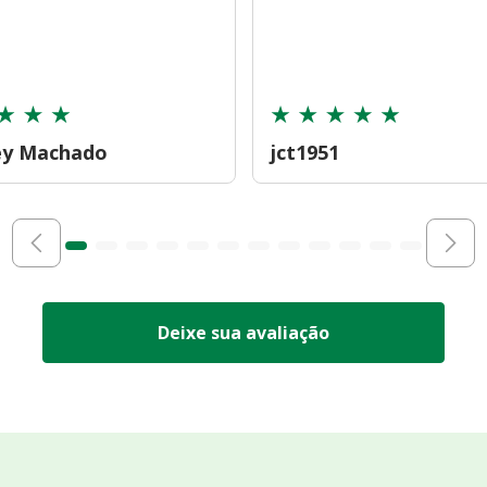
ey Machado
jct1951
Deixe sua avaliação