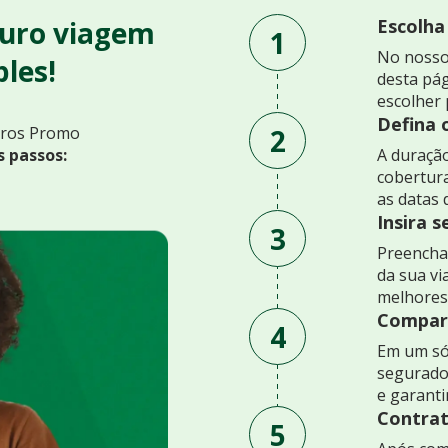
uro viagem
Escolha
1
No nosso
les!
desta pág
escolher 
Defina 
2
uros Promo
s passos:
A duração
cobertur
as datas 
Insira 
3
Preencha 
da sua v
melhores
Compare
4
Em um só
segurado
e garant
Contrat
5