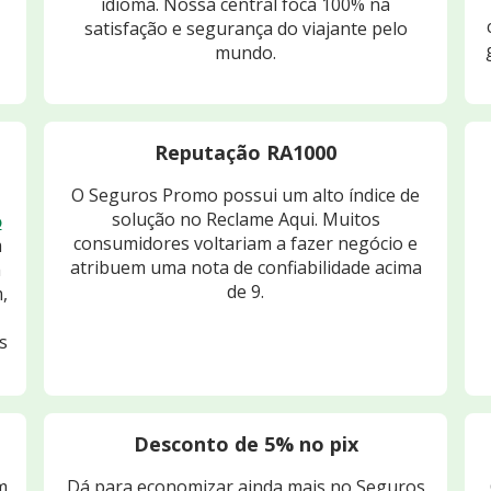
idioma. Nossa central foca 100% na
satisfação e segurança do viajante pelo
mundo.
Reputação RA1000
O Seguros Promo possui um alto índice de
solução no Reclame Aqui. Muitos
o
consumidores voltariam a fazer negócio e
m
atribuem uma nota de confiabilidade acima
m
de 9.
,
s
Desconto de 5% no pix
m
Dá para economizar ainda mais no Seguros