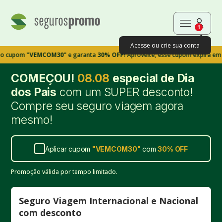
1
Acesse ou crie sua conta
m
"VEMCOM30"
e garanta
30% OFF!
Aproveite, esse cupom expira em 9m39s
COMEÇOU!
08.08
especial de Dia
dos Pais
com um SUPER desconto!
Compre seu seguro viagem agora
mesmo!
Aplicar cupom
"
VEMCOM30
"
com
30%
OFF
Promoção válida por tempo limitado.
Seguro Viagem Internacional e Nacional
com desconto