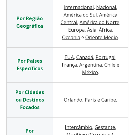
Internacional
,
Nacional
,
América do Sul
,
América
Por Região
Central
,
América do Norte
,
Geográfica
Europa
,
Ásia
,
África
,
Oceania
e
Oriente Médio
.
EUA
,
Canadá
,
Portugal
,
Por Países
França
,
Argentina
,
Chile
e
Específicos
México
.
Por Cidades
ou Destinos
Orlando
,
Paris
e
Caribe
.
Focados
Intercâmbio
,
Gestante
,
Por
Marítimo (Cruzeiros)
,