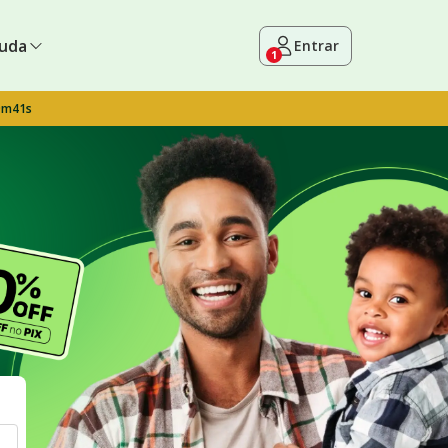
uda
Entrar
1
9m40s