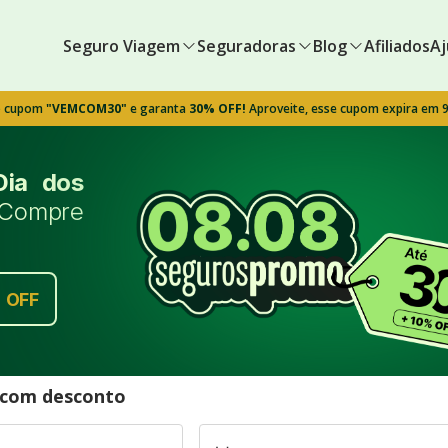
Seguro Viagem
Seguradoras
Blog
Afiliados
Aj
o cupom
"VEMCOM30"
e garanta
30% OFF!
Aproveite, esse cupom expira em 
Dia dos
Compre
%
OFF
l com desconto