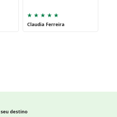
cont
Claudia Ferreira
Car
 seu destino