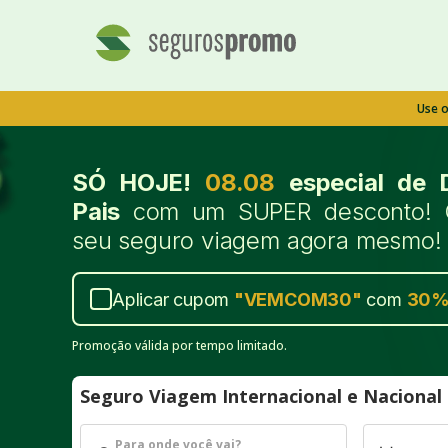
Use 
SÓ HOJE!
08.08
especial de 
Pais
com um SUPER desconto! 
seu seguro viagem agora mesmo!
Aplicar cupom
"
VEMCOM30
"
com
30
Promoção válida por tempo limitado.
Seguro Viagem Internacional e Naciona
Para onde você vai?