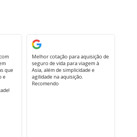
 com
Melhor cotação para aquisição de
Cont
bem
seguro de vida para viagem à
plata
as que
Asia, além de simplicidade e
fora,
o e
agilidade na aquisição.
usar
Recomendo
viage
dade!
atend
marc
hospi
usar,
reem
farmá
tamb