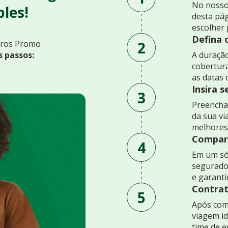
No nosso
les!
desta pág
escolher 
Defina 
2
uros Promo
s passos:
A duração
cobertur
as datas 
Insira 
3
Preencha 
da sua v
melhores
Compare
4
Em um só
segurado
e garant
Contrat
5
Após comp
viagem id
time de e