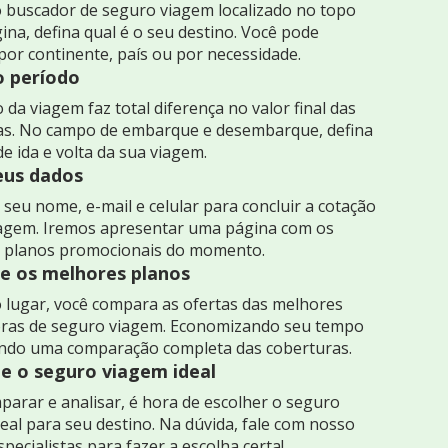
 buscador de seguro viagem localizado no topo
ina, defina qual é o seu destino. Você pode
por continente, país ou por necessidade.
o período
 da viagem faz total diferença no valor final das
as. No campo de embarque e desembarque, defina
de ida e volta da sua viagem.
seus dados
seu nome, e-mail e celular para concluir a cotação
iagem. Iremos apresentar uma página com os
 planos promocionais do momento.
 os melhores planos
 lugar, você compara as ofertas das melhores
ras de seguro viagem. Economizando seu tempo
indo uma comparação completa das coberturas.
e o seguro viagem ideal
arar e analisar, é hora de escolher o seguro
eal para seu destino. Na dúvida, fale com nosso
specialistas para fazer a escolha certa!