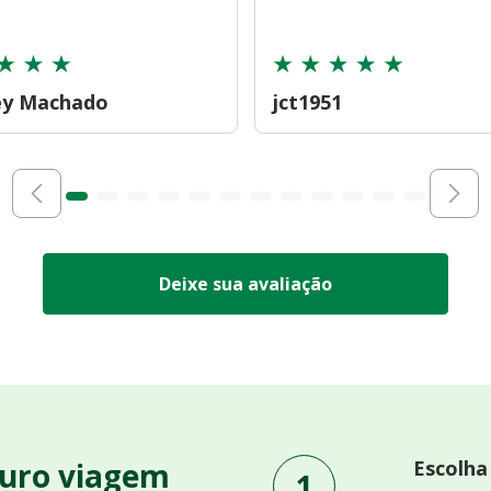
ey Machado
jct1951
Deixe sua avaliação
uro viagem
Escolha
1