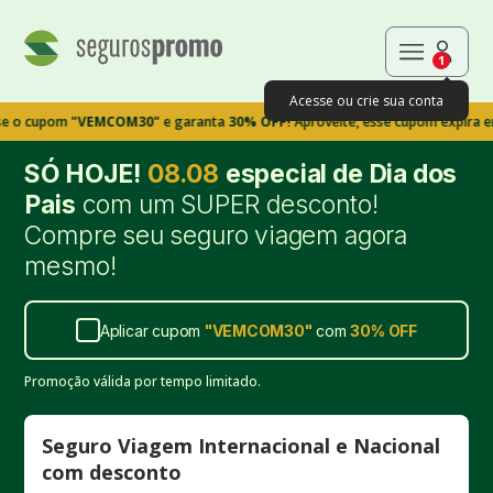
1
Acesse ou crie sua conta
pom
"VEMCOM30"
e garanta
30% OFF!
Aproveite, esse cupom expira em 9m39
SÓ HOJE!
08.08
especial de Dia dos
Pais
com um SUPER desconto!
Compre seu seguro viagem agora
mesmo!
Aplicar cupom
"
VEMCOM30
"
com
30%
OFF
Promoção válida por tempo limitado.
Seguro Viagem Internacional e Nacional
com desconto