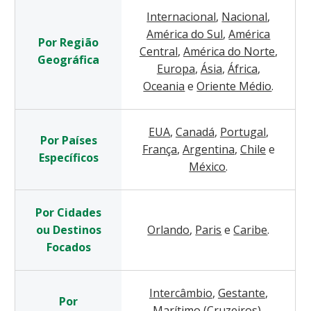
Internacional
,
Nacional
,
América do Sul
,
América
Por Região
Central
,
América do Norte
,
Geográfica
Europa
,
Ásia
,
África
,
Oceania
e
Oriente Médio
.
EUA
,
Canadá
,
Portugal
,
Por Países
França
,
Argentina
,
Chile
e
Específicos
México
.
Por Cidades
ou Destinos
Orlando
,
Paris
e
Caribe
.
Focados
Intercâmbio
,
Gestante
,
Por
Marítimo (Cruzeiros)
,