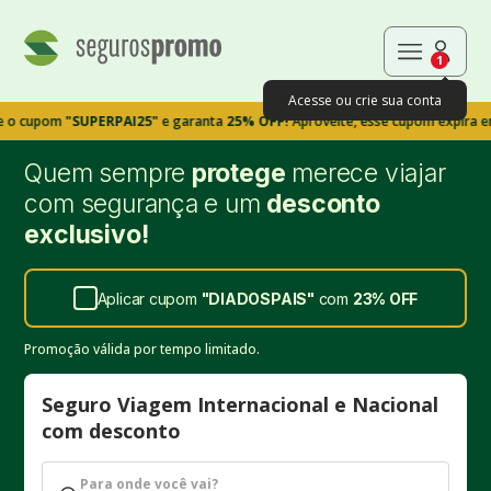
1
Acesse ou crie sua conta
om
"SUPERPAI25"
e garanta
25% OFF!
Aproveite, esse cupom expira em 9m39
Quem sempre
protege
merece viajar
com segurança e um
desconto
exclusivo!
Aplicar cupom
"
DIADOSPAIS
"
com
23%
OFF
Promoção válida por tempo limitado.
Seguro Viagem Internacional e Nacional
com desconto
Para onde você vai?