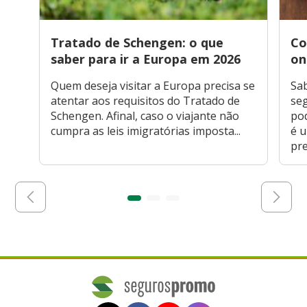
Tratado de Schengen: o que
Co
saber para ir a Europa em 2026
on
Quem deseja visitar a Europa precisa se
Sa
atentar aos requisitos do Tratado de
seg
Schengen. Afinal, caso o viajante não
po
cumpra as leis imigratórias imposta...
é 
pre