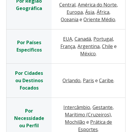
Por Região
Central
,
América do Norte
,
Geográfica
Europa
,
Ásia
,
África
,
Oceania
e
Oriente Médio
.
EUA
,
Canadá
,
Portugal
,
Por Países
França
,
Argentina
,
Chile
e
Específicos
México
.
Por Cidades
ou Destinos
Orlando
,
Paris
e
Caribe
.
Focados
Intercâmbio
,
Gestante
,
Por
Marítimo (Cruzeiros)
,
Necessidade
Mochilão
e
Prática de
ou Perfil
Esportes
.