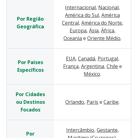
Internacional
,
Nacional
,
América do Sul
,
América
Por Região
Central
,
América do Norte
,
Geográfica
Europa
,
Ásia
,
África
,
Oceania
e
Oriente Médio
.
EUA
,
Canadá
,
Portugal
,
Por Países
França
,
Argentina
,
Chile
e
Específicos
México
.
Por Cidades
ou Destinos
Orlando
,
Paris
e
Caribe
.
Focados
Intercâmbio
,
Gestante
,
Por
Marítimo (Cruzeiros)
,