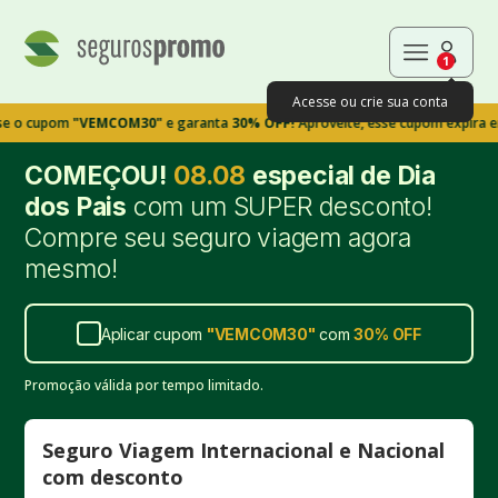
1
Acesse ou crie sua conta
pom
"VEMCOM30"
e garanta
30% OFF!
Aproveite, esse cupom expira em 9m39
COMEÇOU!
08.08
especial de Dia
dos Pais
com um SUPER desconto!
Compre seu seguro viagem agora
mesmo!
Aplicar cupom
"
VEMCOM30
"
com
30%
OFF
Promoção válida por tempo limitado.
Seguro Viagem Internacional e Nacional
com desconto