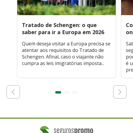
Tratado de Schengen: o que
Co
saber para ir a Europa em 2026
on
Quem deseja visitar a Europa precisa se
Sa
atentar aos requisitos do Tratado de
seg
Schengen. Afinal, caso o viajante não
po
cumpra as leis imigratórias imposta...
é 
pre