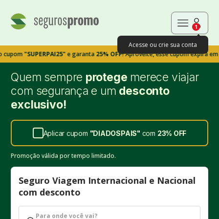
1
Acesse ou crie sua conta
om
"SUPERPAI25"
e garanta
25% OFF!
Aproveite, esse cupom expira em 9m39s
Quem sempre
protege
merece viajar
com segurança e um
desconto
exclusivo!
Aplicar cupom
"
DIADOSPAIS
"
com
23%
OFF
Promoção válida por tempo limitado.
Seguro Viagem Internacional e Nacional
com desconto
Para onde você vai?