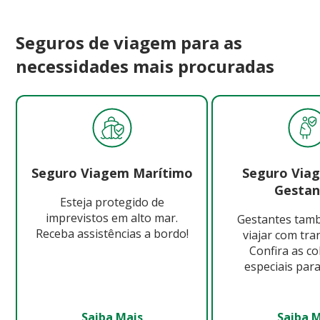
Seguros de viagem para as
necessidades mais procuradas
Seguro Viagem Marítimo
Seguro Via
Gestan
Esteja protegido de
imprevistos em alto mar.
Gestantes ta
Receba assistências a bordo!
viajar com tra
Confira as c
especiais para
Saiba Mais
Saiba 