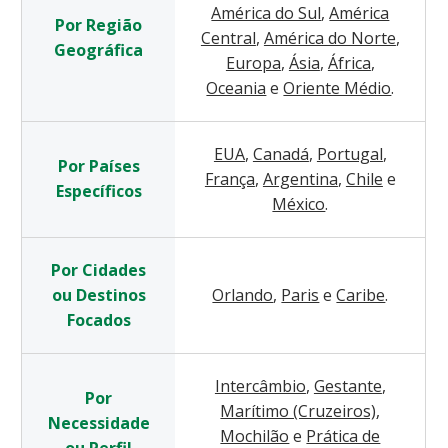
América do Sul
,
América
Por Região
Central
,
América do Norte
,
Geográfica
Europa
,
Ásia
,
África
,
Oceania
e
Oriente Médio
.
EUA
,
Canadá
,
Portugal
,
Por Países
França
,
Argentina
,
Chile
e
Específicos
México
.
Por Cidades
ou Destinos
Orlando
,
Paris
e
Caribe
.
Focados
Intercâmbio
,
Gestante
,
Por
Marítimo (Cruzeiros)
,
Necessidade
Mochilão
e
Prática de
ou Perfil