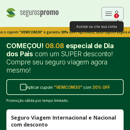
1
Acesse ou crie sua conta
pom
"VEMCOM30"
e garanta
30% OFF!
Aproveite, esse cupom expira em 9m39
COMEÇOU!
08.08
especial de Dia
dos Pais
com um SUPER desconto!
Compre seu seguro viagem agora
mesmo!
Aplicar cupom
"
VEMCOM30
"
com
30%
OFF
Promoção válida por tempo limitado.
Seguro Viagem Internacional e Nacional
com desconto