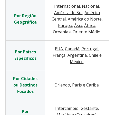
Internacional
,
Nacional
,
América do Sul
,
América
Por Região
Central
,
América do Norte
,
Geográfica
Europa
,
Ásia
,
África
,
Oceania
e
Oriente Médio
.
EUA
,
Canadá
,
Portugal
,
Por Países
França
,
Argentina
,
Chile
e
Específicos
México
.
Por Cidades
ou Destinos
Orlando
,
Paris
e
Caribe
.
Focados
Intercâmbio
,
Gestante
,
Por
Marítimo (Cruzeiros)
,