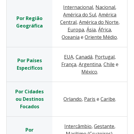
Internacional
,
Nacional
,
América do Sul
,
América
Por Região
Central
,
América do Norte
,
Geográfica
Europa
,
Ásia
,
África
,
Oceania
e
Oriente Médio
.
EUA
,
Canadá
,
Portugal
,
Por Países
França
,
Argentina
,
Chile
e
Específicos
México
.
Por Cidades
ou Destinos
Orlando
,
Paris
e
Caribe
.
Focados
Intercâmbio
,
Gestante
,
Por
Marítimo (Cruzeiros)
,