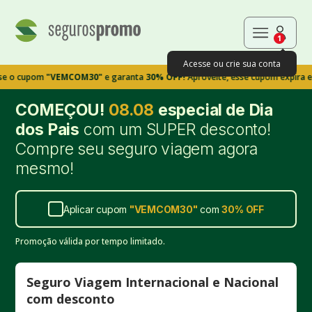
1
Acesse ou crie sua conta
pom
"VEMCOM30"
e garanta
30% OFF!
Aproveite, esse cupom expira em 9m39
COMEÇOU!
08.08
especial de Dia
dos Pais
com um SUPER desconto!
Compre seu seguro viagem agora
mesmo!
Aplicar cupom
"
VEMCOM30
"
com
30%
OFF
Promoção válida por tempo limitado.
Seguro Viagem Internacional e Nacional
com desconto