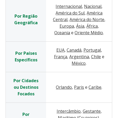
Internacional
,
Nacional
,
América do Sul
,
América
Por Região
Central
,
América do Norte
,
Geográfica
Europa
,
Ásia
,
África
,
Oceania
e
Oriente Médio
.
EUA
,
Canadá
,
Portugal
,
Por Países
França
,
Argentina
,
Chile
e
Específicos
México
.
Por Cidades
ou Destinos
Orlando
,
Paris
e
Caribe
.
Focados
Intercâmbio
,
Gestante
,
Por
Marítimo (Cruzeiros)
,