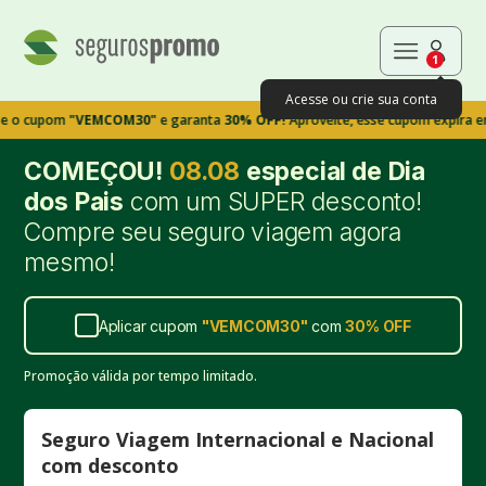
1
Acesse ou crie sua conta
pom
"VEMCOM30"
e garanta
30% OFF!
Aproveite, esse cupom expira em 9m39
COMEÇOU!
08.08
especial de Dia
dos Pais
com um SUPER desconto!
Compre seu seguro viagem agora
mesmo!
Aplicar cupom
"
VEMCOM30
"
com
30%
OFF
Promoção válida por tempo limitado.
Seguro Viagem Internacional e Nacional
com desconto