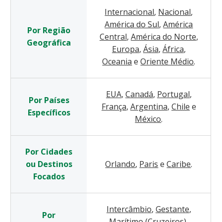
Internacional
,
Nacional
,
América do Sul
,
América
Por Região
Central
,
América do Norte
,
Geográfica
Europa
,
Ásia
,
África
,
Oceania
e
Oriente Médio
.
EUA
,
Canadá
,
Portugal
,
Por Países
França
,
Argentina
,
Chile
e
Específicos
México
.
Por Cidades
ou Destinos
Orlando
,
Paris
e
Caribe
.
Focados
Intercâmbio
,
Gestante
,
Por
Marítimo (Cruzeiros)
,