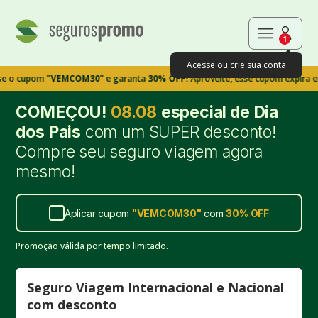
1
Acesse ou crie sua conta
pom
"VEMCOM30"
e garanta
30% OFF!
Aproveite, esse cupom expira em 9m39
COMEÇOU!
08.08
especial de Dia
dos Pais
com um SUPER desconto!
Compre seu seguro viagem agora
mesmo!
Aplicar cupom
"
VEMCOM30
"
com
30%
OFF
Promoção válida por tempo limitado.
Seguro Viagem Internacional e Nacional
com desconto