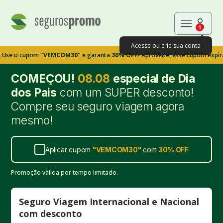
1
Acesse ou crie sua conta
cupom
"VEMCOM30"
e garanta
30% OFF!
Aproveite, esse cupom expira em 9
COMEÇOU!
08.08
especial de Dia
dos Pais
com um SUPER desconto!
Compre seu seguro viagem agora
mesmo!
Aplicar cupom
"
VEMCOM30
"
com
30%
OFF
Promoção válida por tempo limitado.
Seguro Viagem Internacional e Nacional
com desconto