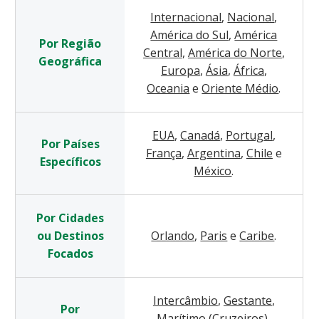
Internacional
,
Nacional
,
América do Sul
,
América
Por Região
Central
,
América do Norte
,
Geográfica
Europa
,
Ásia
,
África
,
Oceania
e
Oriente Médio
.
EUA
,
Canadá
,
Portugal
,
Por Países
França
,
Argentina
,
Chile
e
Específicos
México
.
Por Cidades
ou Destinos
Orlando
,
Paris
e
Caribe
.
Focados
Intercâmbio
,
Gestante
,
Por
Marítimo (Cruzeiros)
,