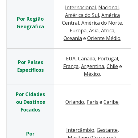
Internacional
,
Nacional
,
América do Sul
,
América
Por Região
Central
,
América do Norte
,
Geográfica
Europa
,
Ásia
,
África
,
Oceania
e
Oriente Médio
.
EUA
,
Canadá
,
Portugal
,
Por Países
França
,
Argentina
,
Chile
e
Específicos
México
.
Por Cidades
ou Destinos
Orlando
,
Paris
e
Caribe
.
Focados
Intercâmbio
,
Gestante
,
Por
Marítimo (Cruzeiros)
,