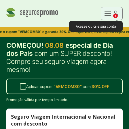
1
Acesse ou crie sua conta
om
"VEMCOM30"
e garanta
30% OFF!
Aproveite, esse cupom expira em 9m39s
COMEÇOU!
08.08
especial de Dia
dos Pais
com um SUPER desconto!
Compre seu seguro viagem agora
mesmo!
Aplicar cupom
"
VEMCOM30
"
com
30%
OFF
Promoção válida por tempo limitado.
Seguro Viagem Internacional e Nacional
com desconto