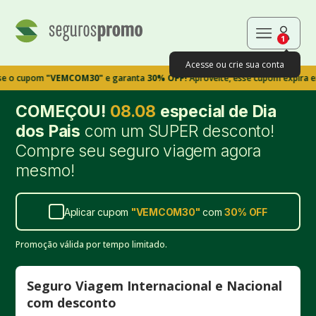
1
Acesse ou crie sua conta
pom
"VEMCOM30"
e garanta
30% OFF!
Aproveite, esse cupom expira em 9m39
COMEÇOU!
08.08
especial de Dia
dos Pais
com um SUPER desconto!
Compre seu seguro viagem agora
mesmo!
Aplicar cupom
"
VEMCOM30
"
com
30%
OFF
Promoção válida por tempo limitado.
Seguro Viagem Internacional e Nacional
com desconto