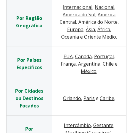
Internacional
,
Nacional
,
América do Sul
,
América
Por Região
Central
,
América do Norte
,
Geográfica
Europa
,
Ásia
,
África
,
Oceania
e
Oriente Médio
.
EUA
,
Canadá
,
Portugal
,
Por Países
França
,
Argentina
,
Chile
e
Específicos
México
.
Por Cidades
ou Destinos
Orlando
,
Paris
e
Caribe
.
Focados
Intercâmbio
,
Gestante
,
Por
Marítimo (Cruzeiros)
,