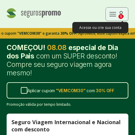
1
Acesse ou crie sua conta
om
"VEMCOM30"
e garanta
30% OFF!
Aproveite, esse cupom expira em 9m39s
COMEÇOU!
08.08
especial de Dia
dos Pais
com um SUPER desconto!
Compre seu seguro viagem agora
mesmo!
Aplicar cupom
"
VEMCOM30
"
com
30%
OFF
Promoção válida por tempo limitado.
Seguro Viagem Internacional e Nacional
com desconto