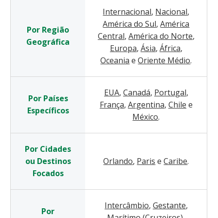
Internacional
,
Nacional
,
América do Sul
,
América
Por Região
Central
,
América do Norte
,
Geográfica
Europa
,
Ásia
,
África
,
Oceania
e
Oriente Médio
.
EUA
,
Canadá
,
Portugal
,
Por Países
França
,
Argentina
,
Chile
e
Específicos
México
.
Por Cidades
ou Destinos
Orlando
,
Paris
e
Caribe
.
Focados
Intercâmbio
,
Gestante
,
Por
Marítimo (Cruzeiros)
,