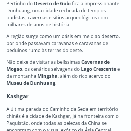
Pertinho do
Deserto de Gobi
fica a impressionante
Dunhuang, uma cidade recheada de templos
budistas, cavernas e sítios arqueológicos com
milhares de anos de história.
A região surge como um oásis em meio ao deserto,
por onde passavam caravanas e caravanas de
beduínos rumo às terras do oeste.
Não deixe de visitar as belíssimas
Cavernas de
Mogao
, os cenários selvagens do
Lago Crescente
e
da montanha
Mingsha
, além do rico acervo do
Museu de Dunhuang
.
Kashgar
A última parada do Caminho da Seda em território
chinês é a cidade de Kashgar, já na fronteira com o
Paquistão, onde todas as belezas da China se
encontram com o visual exótico da Ásia Central.