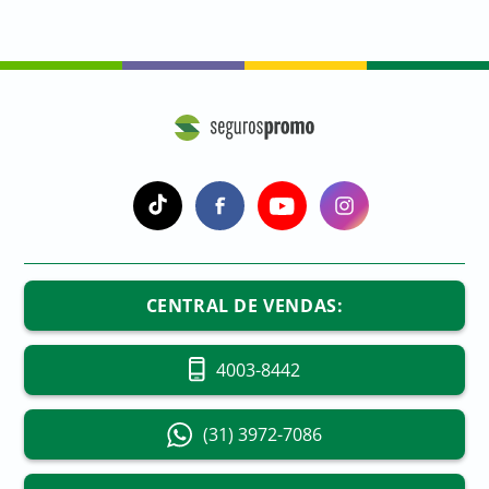
a
a
a
a
CENTRAL DE VENDAS:
4003-8442
(31) 3972-7086