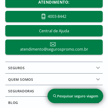
ATENDIMENTO:
4003-8442
Central de Ajuda
atendimento@segurospromo.com.br
SEGUROS
Home Seguros
QUEM SOMOS
Seguro Viagem Europa
Home Seguros Promo
Seguro Viagem Estados Unidos
SEGURADORAS
A empresa
Pesquisar seguro viagem
Seguro Viagem América do Norte
Home Seguradoras
Atendimento
BLOG
Seguro Viagem Canadá
SulAmérica