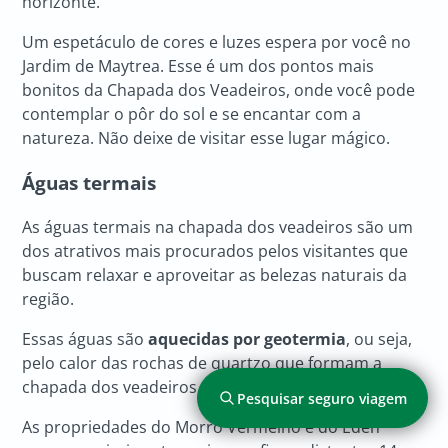
horizonte.
Um espetáculo de cores e luzes espera por você no
Jardim de Maytrea. Esse é um dos pontos mais
bonitos da Chapada dos Veadeiros, onde você pode
contemplar o pôr do sol e se encantar com a
natureza. Não deixe de visitar esse lugar mágico.
Águas termais
As águas termais na chapada dos veadeiros são um
dos atrativos mais procurados pelos visitantes que
buscam relaxar e aproveitar as belezas naturais da
região.
Essas águas são
aquecidas por geotermia
,
ou seja,
pelo calor das rochas de quartzo que formam a
chapada dos veadeiros.
Pesquisar seguro viagem
As propriedades do Morro Vermelho e do Éden