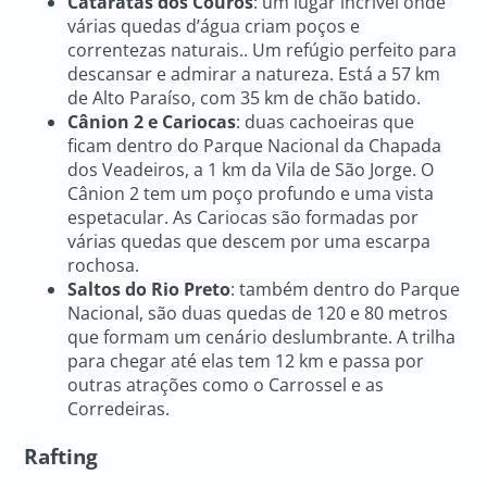
Cataratas dos Couros
: um lugar incrível onde
várias quedas d’água criam poços e
correntezas naturais.. Um refúgio perfeito para
descansar e admirar a natureza. Está a 57 km
de Alto Paraíso, com 35 km de chão batido.
Cânion 2 e Cariocas
: duas cachoeiras que
ficam dentro do Parque Nacional da Chapada
dos Veadeiros, a 1 km da Vila de São Jorge. O
Cânion 2 tem um poço profundo e uma vista
espetacular. As Cariocas são formadas por
várias quedas que descem por uma escarpa
rochosa.
Saltos do Rio Preto
: também dentro do Parque
Nacional, são duas quedas de 120 e 80 metros
que formam um cenário deslumbrante. A trilha
para chegar até elas tem 12 km e passa por
outras atrações como o Carrossel e as
Corredeiras.
Rafting