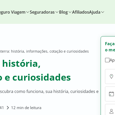
eguro Viagem
Seguradoras
Blog
Afiliados
Ajuda
Faça
o me
erra: história, informações, cotação e curiosidades
história,
Ap
 e curiosidades
scubra como funciona, sua história, curiosidades e
:41
12 min de leitura