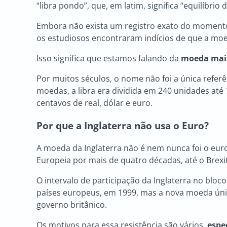
“libra pondo”, que, em latim, significa “equilíbrio 
Embora não exista um registro exato do momento 
os estudiosos encontraram indícios de que a moeda
Isso significa que estamos falando da
moeda mais
Por muitos séculos, o nome não foi a única refer
moedas, a libra era dividida em 240 unidades até
centavos de real, dólar e euro.
Por que a Inglaterra não usa o Euro?
A moeda da Inglaterra não é nem nunca foi o euro
Europeia por mais de quatro décadas, até o Brexi
O intervalo de participação da Inglaterra no bloc
países europeus, em 1999, mas a nova moeda úni
governo britânico.
Os motivos para essa resistência são vários,
espe