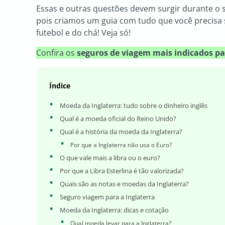
Essas e outras questões devem surgir durante o
pois criamos um guia com tudo que você precisa s
futebol e do chá! Veja só!
Confira os
seguros de viagem mais indicados pa
Índice
Moeda da Inglaterra: tudo sobre o dinheiro inglês
Qual é a moeda oficial do Reino Unido?
Qual é a história da moeda da Inglaterra?
Por que a Inglaterra não usa o Euro?
O que vale mais a libra ou o euro?
Por que a Libra Esterlina é tão valorizada?
Quais são as notas e moedas da Inglaterra?
Seguro viagem para a Inglaterra
Moeda da Inglaterra: dicas e cotação
Qual moeda levar para a Inglaterra?