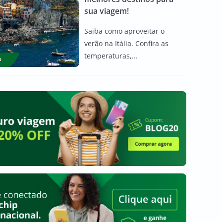
sua viagem!
Saiba como aproveitar o
verão na Itália. Confira as
temperaturas,...