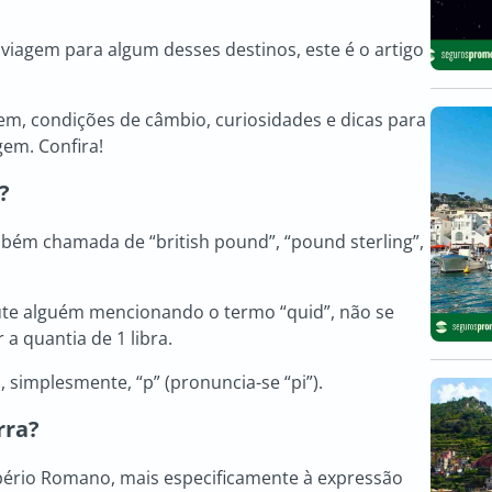
viagem para algum desses destinos, este é o artigo
gem, condições de câmbio, curiosidades e dicas para
gem. Confira!
?
mbém chamada de “british pound”, “pound sterling”,
cute alguém mencionando o termo “quid”, não se
 a quantia de 1 libra.
 simplesmente, “p” (pronuncia-se “pi”).
rra
?
pério Romano, mais especificamente à expressão