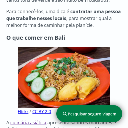
vários tons de verde e são muito bem cuidados.
Para conhecê-los, uma dica é
contratar uma pessoa
que trabalhe nesses locais
, para mostrar qual a
melhor forma de caminhar pela planície.
O que comer em Bali
Flickr
/
CC BY 2.0
Pesquisar seguro viagem
A
culinária asiática
apresenta sabores marcantes e