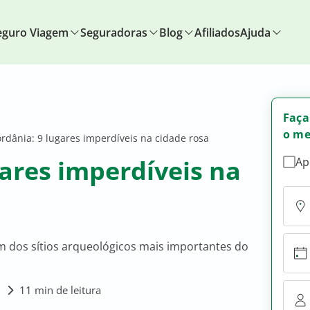
eguro Viagem
Seguradoras
Blog
Afiliados
Ajuda
Faça
o me
Jordânia: 9 lugares imperdíveis na cidade rosa
gares imperdíveis na
Ap
m dos sítios arqueológicos mais importantes do
8
11 min de leitura