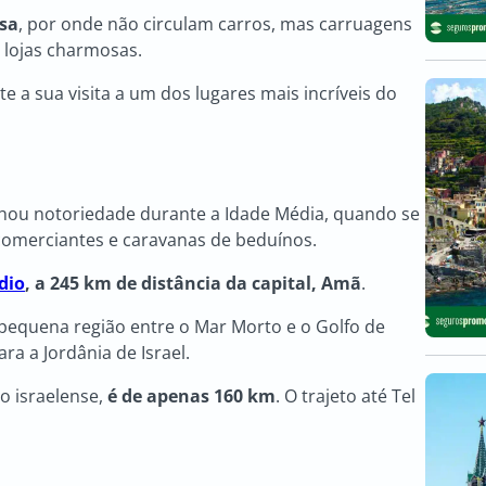
sa
, por onde não circulam carros, mas carruagens
e lojas charmosas.
 a sua visita a um dos lugares mais incríveis do
anhou notoriedade durante a Idade Média, quando se
omerciantes e caravanas de beduínos.
dio
, a 245 km de distância da capital, Amã
.
pequena região entre o Mar Morto e o Golfo de
ra a Jordânia de Israel.
io israelense,
é de apenas 160 km
. O trajeto até Tel