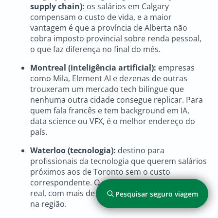
supply chain):
os salários em Calgary
compensam o custo de vida, e a maior
vantagem é que a província de Alberta não
cobra imposto provincial sobre renda pessoal,
o que faz diferença no final do mês.
Montreal (inteligência artificial):
empresas
como Mila, Element AI e dezenas de outras
trouxeram um mercado tech bilíngue que
nenhuma outra cidade consegue replicar. Para
quem fala francês e tem background em IA,
data science ou VFX, é o melhor endereço do
país.
Waterloo (tecnologia):
destino para
profissionais da tecnologia que querem salários
próximos aos de Toronto sem o custo
correspondente. O ecossistema de startups é
real, com mais de 1.000 empresas de tecnologia
Pesquisar seguro viagem
na região.